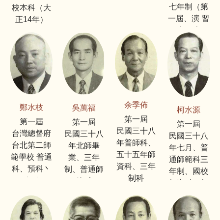
七年制（第
校本科（大
一屆、演 習
正14年）
科 二 年
余季佈
鄭水枝
吳萬福
柯水源
第一屆
第一屆
第一屆
第一屆
民國三十八
台灣總督府
民國三十八
民國三十八
年普師科、
台北第二師
年北師畢
年七月、普
五十五年師
範學校 普通
業、三年
通師範科三
資科、三年
科、預科丶
制、普通師
年制、國校
制科
本科
範科
師資科二年
制