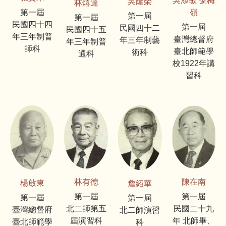
吳添敏 號梅
吳隆榮
林熺達
嶺
第一屆
第一屆
第一屆
民國四十四
第一屆
民國四十二
民國四十五
年三年制普
臺灣總督府
年三年制藝
年三年制普
師科
臺北師範學
術科
通科
校1922年講
習科
林有德
陳在南
楊啟東
詹紹華
第一屆
第一屆
第一屆
第一屆
北二師第五
民國二十九
臺灣總督府
北二師演習
屆演習科
年 北師畢、
臺北師範學
科