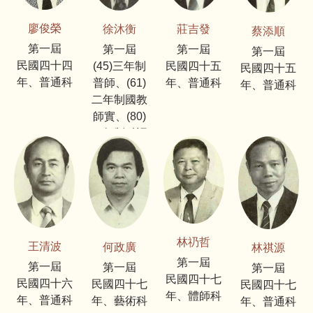
廖俊榮
徐沐衡
莊吉發
蔡添順
第一屆
第一屆
第一屆
第一屆
民國四十四
(45)三年制
民國四十五
民國四十五
年、普通科
普師、(61)
年、普通科
年、普通科
二年制國教
師實、(80)
四年制科語
教系
林礽哲
王清波
何政廣
林祺源
第一屆
第一屆
第一屆
第一屆
民國四十七
民國四十六
民國四十七
民國四十七
年、體師科
年、普通科
年、藝術科
年、普通科