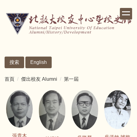
跳
到
主
要
內
容
區
搜索
English
首頁
傑出校友 Alumni
第一屆
張貴木