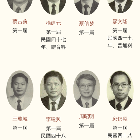
廖文隆
蔡吉義
楊建元
蔡信發
第一屆
第一屆
第一屆
第一屆
民國四十七
民國四十七
年、普通科
年、體育科
周昭明
邱錦添
王璧城
李建興
第一屆
第一屆
第一屆
第一屆
民國四十八
民國四十八