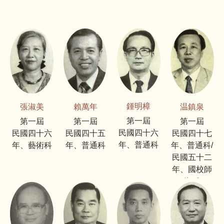
鍾明樟
張淑美
賴萬年
温鎮泉
第一屆
第一屆
第一屆
第一屆
民國四十六
民國四十六
民國四十五
民國四十七
年、普通科
年、藝術科
年、普通科
年、普通科/
民國五十二
年、國校師
資科