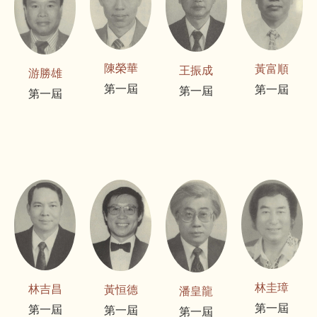
陳榮華
黃富順
王振成
游勝雄
第一屆
第一屆
第一屆
第一屆
林圭璋
林吉昌
黃恒德
潘皇龍
第一屆
第一屆
第一屆
第一屆