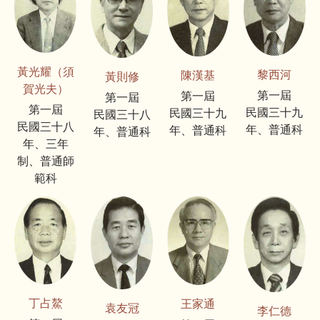
黃光耀（須
黎西河
陳漢基
黃則修
賀光夫）
第一屆
第一屆
第一屆
第一屆
民國三十九
民國三十九
民國三十八
民國三十八
年、普通科
年、普通科
年、普通科
年、三年
制、普通師
範科
丁占鰲
王家通
袁友冠
李仁德