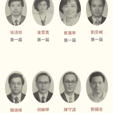
劉奕權
張清煌
連寬寬
蔡麗華
第一屆
第一屆
第一屆
第一屆
鄭國皇
胡鍊輝
陳守讓
魏德棟