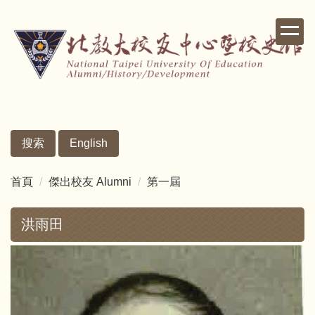
跳
到
主
要
內
容
區
搜索
English
首頁
傑出校友 Alumni
第一屆
洪雨田