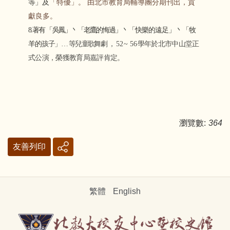
等」
及
「特優」。 由北市教育局輔導團分期刊出，貢
獻良多。
8.著有 「吳鳳」丶「老鷹的悔過」
丶「快樂的遠足」丶「牧
羊的
孩子」… 等兒童歌舞劇 ，
52
~
56
學年於北市中山堂正
式公演，榮獲教育局嘉評肯定。
瀏覽數:
364
友善列印
繁體
English