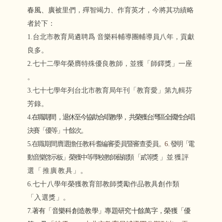
春風、廣
被里們，殫智竭力、作育英才，今將其功績略
者於下：
1.
台北市教育局遴聘爲 音樂科輔導團輔導員八年，貢獻
良多。
2.
七十二學年榮膺特殊優良教師，並獲「師鐸獎」一座
。
3.
七十七學年列台北市教育局年刊「教育愛」第九輯芬
芳錄。
4
.
在職期間 ，退休至今協助合唱教學， 共榮獲台灣區全國性合唱
決賽「優等」十餘次。
5.在職期間膺選擔任教科耆編審委員暨審查委員。
6
.
發明「電
動音樂啓示板」 榮獲中等學校教師藝能類 「貳等獎
」
並獲評
選「推廣教具
」
。
6.七十
八學年榮獲教育部教師獎勵作品
教具創作類
「入選獎」
。
7.著有「音樂科創造教學」專題研究十餘萬字，榮獲「優