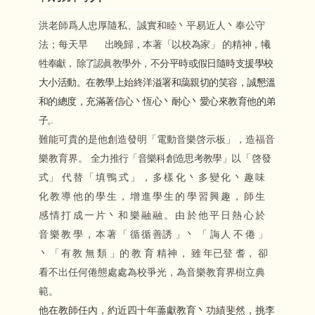
洪老師爲人忠厚隨私、誠實和睦丶平易近人丶奉公守
法；每天早
出
晚歸，本著「以校為家」 的精神，犧
牲奉獻， 除
了
認眞教學外，不
分平時或假日隨時支援學校
大小活動。在教學上始終洋溢署和藹親切的笑容，誠懇溫
和的總度，充滿著信心丶恆心丶耐心丶愛心來教育他
的 弟
子
。
難能可貴的是他創造發明「電動音樂啓示板」，造福音
樂教育界。
全力推行「音樂科創造思考教學」
以「啓發
式」
代替「填鴨式」，多樣化丶多變化丶趣味
化教導他的學生，增進學生的學習興趣，師生
感情打成一片丶和樂融融。由於他平日熱心於
音樂教學，本著「循循
善誘 」
丶 「
誨
人
不
倦 」
丶
「
有
教
無
類 」
的
教 育
精
神
，
雖
年已登 耆， 卻
看不出任何倦態處處為校爭光，為音樂教育界樹立典
範。
他在教師任內，約近四十年藎獻教育丶功績斐然，挑李