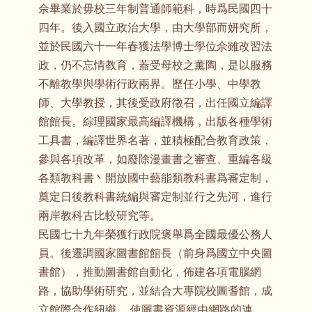
佘畢業於毋校三年制普通師範科，時爲民國四十
四年。後入國立政治大學，由大學部而妍究所，
並於民國六十一年春獲法學博士學位佘雖改習法
政，仍不忘情教育，蓋受母校之薰陶，是以服務
不離教學與學術行政兩界。歷任小學、中學教
師、大學教授，其後受政府徵召，出任國立編譯
館館長。綜理國家最高編譯機構，出版各種學術
工具書，編譯世界名著，並積極配合教育政策，
參與各項改革，如廢除漫畫書之審查、重編各級
各類教科書丶開放國中藝能類教科書爲審定制，
奠定日後教科書統編與審定制並行之先河，進行
兩岸教科古比較研究等。
民國七十九年榮獲行政院褒舉爲全國最優公務人
員。後遷調國家圖書館館長（前身爲國立中央圖
書館），推動圖書館自動化，佈建各項電腦網
路，協助學術研究，並結合大專院校圖耆館，成
立館際合作紐織， 使圖書資源經由網路的連