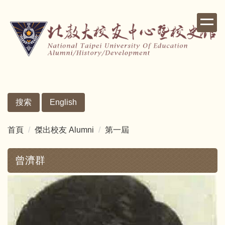
跳
到
主
要
內
容
區
搜索
English
首頁
傑出校友 Alumni
第一屆
曾濟群