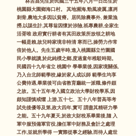
林吉昌先生於民國三十五年八月一日出生於
桃園縣大園鄉海口村。 其地瀕海,勁風凌厲,凛冽
刺骨,農地大多因以貧瘠。居民除農事外, 兼業漁
撈,以謀生計,其尊翁因懷於涉險,祇專農耕,全家生
活胥唯 政府實行耕者有其田政策所放領之耕地
一幅是賴,故兒時家境非特清 寒而已,操勞力作常
倍於他人。先生五歲半時,進入桃園縣立竹圍國
民小學就讀,於此純樸之鄉,度過童年稚駁時期。
民國四十九年省立 桃園中 學畢業後,因家境關係,
乃入台北師範學校,緣於家人成以師 範學生均享
公費待遇,畢業後可由省教育廳統一派職,條件頗
之故。五十五年考入國立政治大學財稅學系,因
頗知謹慎戒懼 上游,五十七、五十八年普高等考
試先後優等及第,政大四年,實可 謂盡其精研力學
之能。五十九年夏天,於政大財稅系畢業後,隨 入
軍中服預備軍官役,擔任軍中財務及會計之處理
工作,並就所學得 一實際從事之經驗,而待人處世