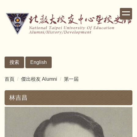
跳
到
主
要
內
容
區
搜索
English
首頁
傑出校友 Alumni
第一屆
林吉昌