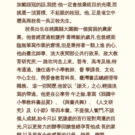
加戴頭冠的話,我想:他一定會捨棄眩目的光環,而
挑選一頂質樸、不起眼的桂冠。他, 正是省立中
壢高商校長一吳正牧先生。
校長出生在桃園縣大園鄉一個貧困的農家
裏。他曾經度過粗鹽拌 著稀飯的歲月,也曾經面
臨無筆寫作業的窘境,但是秉持著一顆上進 的心,
他由臺北師專、淡大夜間部公共行政系、政大教
育研究所,一 路坎坷念上來。普考、高考及格,特
考通過。擔任過中小學教師、督 學課長、文化
中心主任、勞委會教育科長、臺灣書店總經理等
職務。 這一切閱歷,他皆以「謝天」之心,輕描淡
寫的帶過。他更在公事旁 午之餘,著寫《我國中
小學教科書品質》、《與書共舞》、《人文研
究》及《小節》等四本書。不提個人奮鬥,不談
個人成就,如今只以 更謙虛的言行迎對周遭的目
光,只以更努力的辦學回饋曾經孕育他成 長的家
鄉,以及所有令他感恩的父母、師長、鄉親。