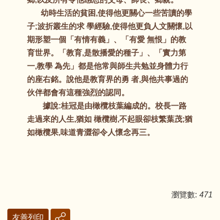
幼時生活的貧困,使得他更關心一些苦讀的學
子;波折叢生的求 學經驗,使得他更負人文關懷,以
期形塑一個「有情有義」、「有愛 無恨」的教
育世界。「教育,是散播愛的種子」、「實力第
一,教學 為先」都是他常與師生共勉並身體力行
的座右銘。說他是教育界的勇 者,與他共事過的
伙伴都會有這種強烈的認同。
據說:桂冠是由橄欖枝葉編成的。校長一路
走過來的人生,猶如 橄欖樹,不起眼卻枝繁葉茂;猶
如橄欖果,味道青澀卻令人懷念再三。
瀏覽數:
471
友善列印