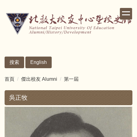
跳
到
主
要
內
容
區
搜索
English
首頁
傑出校友 Alumni
第一屆
吳正牧