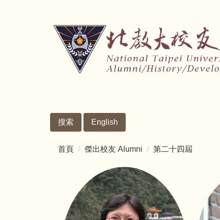
跳
到
主
要
內
容
區
搜索
English
首頁
傑出校友 Alumni
第二十四屆