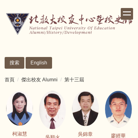
跳
到
主
要
內
容
區
搜索
English
首頁
傑出校友 Alumni
第十三屆
柯淑慧
吳錦章
廖經華
吳順火