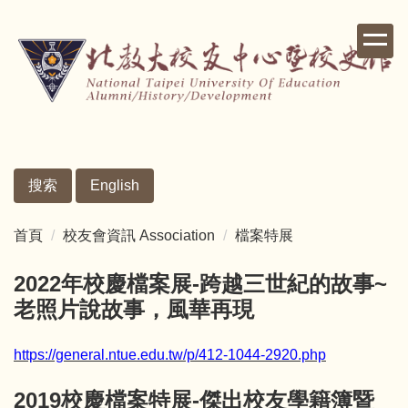
跳
到
主
要
內
容
區
搜索
English
首頁
校友會資訊 Association
檔案特展
2022年校慶檔案展-跨越三世紀的故事~
老照片說故事，風華再現
https://general.ntue.edu.tw/p/412-1044-2920.php
2019校慶檔案特展-傑出校友學籍簿暨