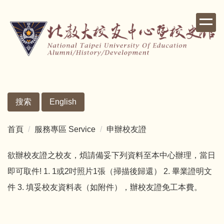
跳
到
主
要
內
容
區
搜索
English
首頁
服務專區 Service
申辦校友證
欲辦校友證之校友，煩請備妥下列資料至本中心辦理，當日
即可取件! 1. 1或2吋照片1張（掃描後歸還） 2. 畢業證明文
件 3. 填妥校友資料表（如附件），辦校友證免工本費。