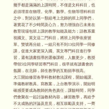
幾乎都是滿滿的上課時間，不僅是文科科目，也
必須埋首在物理、化學、數學、生物等理科科目
之中，對於以第一類組考上北師的班上同學們，
著實花了不少時間及心力，努力增強自己未來在
教育現場包班上課的教學知能及能力；語教系重
視國文、英文這二門科目，將班上同學依座號
單、雙號再分組，一組只有不到13位同學一同修
課，促進大家更深入國、英文專門科目進行學
習，還有讀書指導的選修課程，人數更少，教授
帶領5位同學研習專門科目，很早就有讀書會的
氛圍，在北師，師生教學的互動頻率很高。
大三開始修習各學科教材教法課程，開始備課、
準備教材教具、寫教案，上台教學演示，開始明
確感受要成為教師的角色責任，課餘時間，同學
們會聚在一起討論教材內容，練習教學，再給予
不太成熟的評論及意見，相互鼓勵及支持，一齊