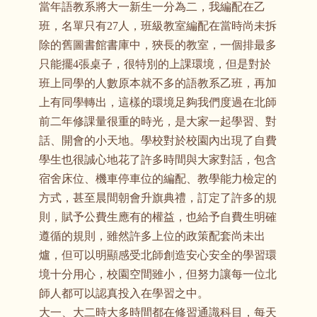
當年語教系將大一新生一分為二，我編配在乙
班，名單只有27人，班級教室編配在當時尚未拆
除的舊圖書館書庫中，狹長的教室，一個排最多
只能擺4張桌子，很特別的上課環境，但是對於
班上同學的人數原本就不多的語教系乙班，再加
上有同學轉出，這樣的環境足夠我們度過在北師
前二年修課量很重的時光，是大家一起學習、對
話、開會的小天地。學校對於校園內出現了自費
學生也很誠心地花了許多時間與大家對話，包含
宿舍床位、機車停車位的編配、教學能力檢定的
方式，甚至晨間朝會升旗典禮，訂定了許多的規
則，賦予公費生應有的權益，也給予自費生明確
遵循的規則，雖然許多上位的政策配套尚未出
爐，但可以明顯感受北師創造安心安全的學習環
境十分用心，校園空間雖小，但努力讓每一位北
師人都可以認真投入在學習之中。
大一、大二時大多時間都在修習通識科目，每天