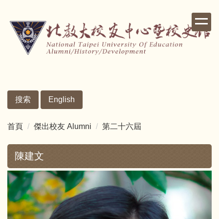
跳
到
主
要
內
容
區
搜索
English
首頁
傑出校友 Alumni
第二十六屆
陳建文