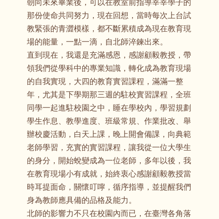
朝向未來畢業後，可以在教室前指導莘莘學子的
那份使命共同努力，現在回想，當時每次上台試
教緊張的青澀模樣，都不斷累積成為現在教育現
場的能量，一點一滴，自北師淬鍊出來。
直到現在，我還是充滿感恩，感謝顧毅教授，帶
領我們從學科中的專業知識，轉化成為教育現場
的自我實現，大四的教育實習課程，滿滿一整
年，尤其是下學期那三週的駐校實習課程，全班
同學一起進駐校園之中，睡在學校內，學習規劃
學生作息、教學進度、班級常規、作業批改、舉
辦校慶活動，白天上課，晚上開會備課，向典範
老師學習，充實的實習課程，讓我從一位大學生
的身分，開始蛻變成為一位老師，多年以後，我
在教育現場小有成就，始終衷心感謝顧毅教授當
時耳提面命，關懷叮嚀，循序指導，並提醒我們
身為教師應具備的品格及能力。
北師的影響力不只在校園內而已，在臺灣各角落