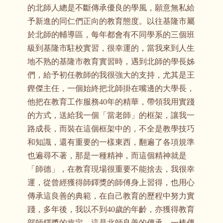
的北師人總是不斷傳承優良的學風，願意無私給
予新進的同仁們正向的教育態度。以往基隆市屬
於北師的輔導區，每年都會有不同學系的三個班
級到基隆市駐校實習，很幸運的，當我來到人生
地不熟的基隆市教育實習時，遇到北師的學長姊
們，給予初任教師的我很強大的支持，尤其是王
鏗傑主任，一個始終把北師掛在嘴邊的大學長，
他把在教育工作服務40年的精華，帶領我用實踐
的方式，送給我一個「當老師」的框架，讓我一
路成長，而裝在這個框架中的，不全是教學技巧
和知識，還有重要的一樣東西，翻遍了各項規準
也遍尋不著，那是一種精神，而這個精神就是
「師德」，在教育現場很重要不能捨去，我很幸
運，從曾經獲得師鐸獎的師傅身上習得，也用心
傳承這良善的典範，在自己教育的歷程中努力實
踐，多年後，我以不到40歲的年齡，亦獲得教育
部師鐸獎的肯定，這是北師良善的傳承，一棒傳