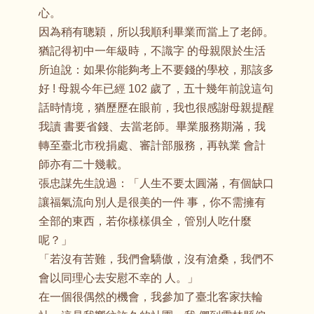
心。
因為稍有聰穎，所以我順利畢業而當上了老師。
猶記得初中一年級時，不識字 的母親限於生活
所迫說：如果你能夠考上不要錢的學校，那該多
好 ! 母親今年已經 102 歲了，五十幾年前說這句
話時情境，猶歷歷在眼前，我也很感謝母親提醒
我讀 書要省錢、去當老師。畢業服務期滿，我
轉至臺北市稅捐處、審計部服務，再執業 會計
師亦有二十幾載。
張忠謀先生說過：「人生不要太圓滿，有個缺口
讓福氣流向別人是很美的一件 事，你不需擁有
全部的東西，若你樣樣俱全，管別人吃什麼
呢？」
「若沒有苦難，我們會驕傲，沒有滄桑，我們不
會以同理心去安慰不幸的 人。」
在一個很偶然的機會，我參加了臺北客家扶輪