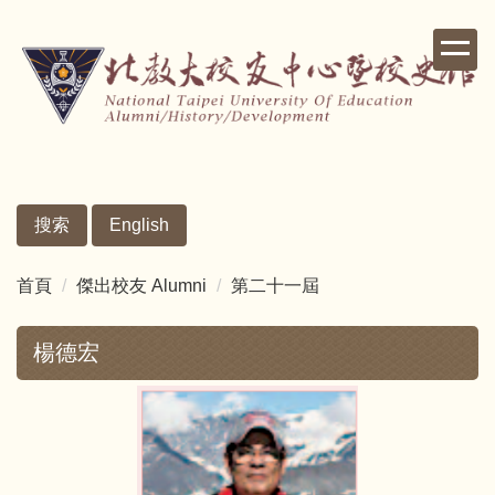
跳
到
主
要
內
容
區
搜索
English
首頁
傑出校友 Alumni
第二十一屆
楊德宏