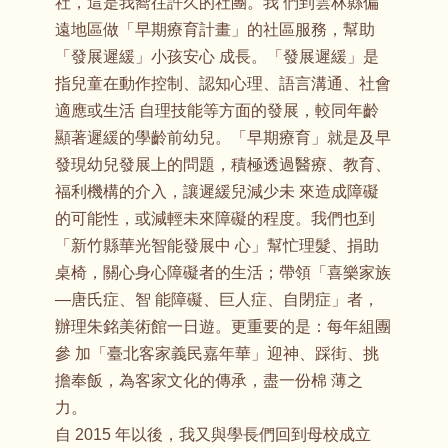
社，這是我嚮往許久的社團。我 們到雲林縣偏
遠地區做「早期療育計畫」的社區服務，幫助
「發展遲緩」小孩安心 成長。「發展遲緩」是
指兒童在動作控制、認知心理、語言溝通、社會
適應或生活 自理技能等方面的發展，較同年齡
顯著遲緩的學齡前幼兒。「早期療育」就是及早
發現幼兒發展上的問題，積極透過醫療、教育、
福利機構的介入，讓遲緩兒減少未 來造成障礙
的可能性，或減輕未來障礙的程度。我們也到
「新竹縣華光智能發展中 心」幫忙理髮、捐助
桌椅，關心身心障礙者的生活；帶領「喜樂家族
—唐氏症、智 能障礙、巨人症、自閉症」者，
辦理朱銘美術館一日遊。更重要的是：每年組團
參 加「臺北客家義民嘉年華」迎神、踩街、挑
擔奉飯，為客家文化的傳承，盡一份棉 薄之
力。
自 2015 年以後，我又與學長們回到母校成立