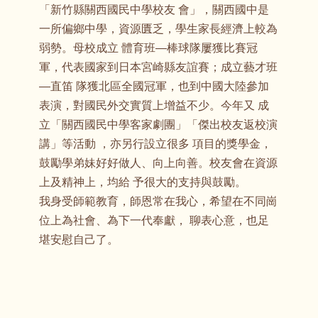
「新竹縣關西國民中學校友 會」，關西國中是
一所偏鄉中學，資源匱乏，學生家長經濟上較為
弱勢。母校成立 體育班—棒球隊屢獲比賽冠
軍，代表國家到日本宮崎縣友誼賽；成立藝才班
—直笛 隊獲北區全國冠軍，也到中國大陸參加
表演，對國民外交實質上增益不少。今年又 成
立「關西國民中學客家劇團」「傑出校友返校演
講」等活動 ，亦另行設立很多 項目的獎學金，
鼓勵學弟妹好好做人、向上向善。校友會在資源
上及精神上，均給 予很大的支持與鼓勵。
我身受師範教育，師恩常在我心，希望在不同崗
位上為社會、為下一代奉獻， 聊表心意，也足
堪安慰自己了。