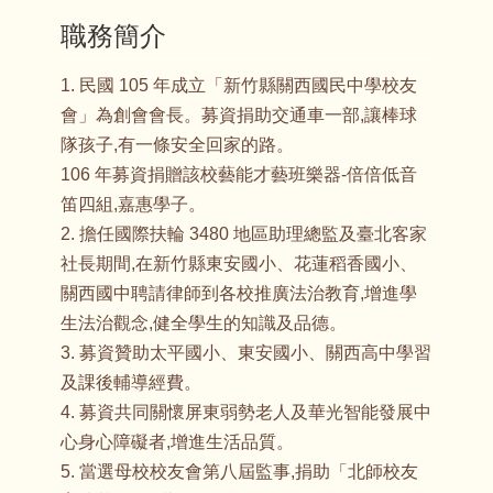
職務簡介
1. 民國 105 年成立「新竹縣關西國民中學校友
會」為創會會長。募資捐助交通車一部,讓棒球
隊孩子,有一條安全回家的路。
106 年募資捐贈該校藝能才藝班樂器-倍倍低音
笛四組,嘉惠學子。
2. 擔任國際扶輪 3480 地區助理總監及臺北客家
社長期間,在新竹縣東安國小、花蓮稻香國小、
關西國中聘請律師到各校推廣法治教育,增進學
生法治觀念,健全學生的知識及品德。
3. 募資贊助太平國小、東安國小、關西高中學習
及課後輔導經費。
4. 募資共同關懷屏東弱勢老人及華光智能發展中
心身心障礙者,增進生活品質。
5. 當選母校校友會第八屆監事,捐助「北師校友