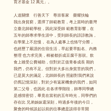
育才基金 12 萬元」。
人道關懷 行善天下 尊崇客家 榮耀扶輪
我出身貧窮，選擇了師範教育，考上當時的臺灣
立臺北師範學校，因此深受師 範教育影響，在
五年的師專求學生涯中，受到師長的諄諄教誨，
在學業上不怠慢， 在為人處事上也恪守分際，
也經歷了嚴謹的住宿生活，早起要早點名、內務
整理 也力求完美，棉被都折成豆腐干形狀。飲
食上雖受公費補助，但對於正值青春成長 期的
我們，仍有不足。但對於大多出身貧苦的我們，
已是莫大的滿足，北師師長的 照顧對我們來說
仍舊記憶深刻，對於少有返家機會的我們，如同
第二父母，也因此 在各求學階段，師專同學總
是感情密切，畢竟在當初的五年時光，同學們的
存在比 兄弟姊妹還深刻，時過多年後的今日，
聚會的時候談起以前的往事總是談得非常開