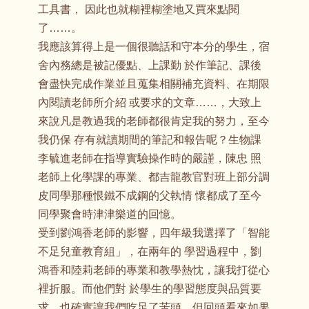
工具書， 因此也就糊裡糊塗地又買來點閱
了……。
我應該算得上是一個很聽話和守本分的學生，宿
舍內務總是被記優點、上課勤 於作筆記、課後
會盡快完成作業並且蒐集相關補充資料、在期限
內閱讀老師所介紹 或要求的文章……，大致上
來說凡是教過我的老師都很肯定我的努力，至今
我仍保 存有就讀期間的筆記和報告呢？生物課
李毓進老師在指導實驗操作時的嚴謹，陳忠 照
老師上化學課的專業、都吉龍教官對班上部分調
皮同學那種恨鐵不成鋼的父執情 懷都成了至今
同學聚會時津津樂道的回憶。
受到劉鴻香老師的影響，四年級我選擇了「智能
不足兒童教育組」，在兩年的 學習過程中，劉
鴻香和陸莉老師的專業和教學熱忱，讓我打從心
裡折服。而他們對 於學生的學習態度與品質要
求，也確實讓我們吃足了苦頭，但回頭看來如果