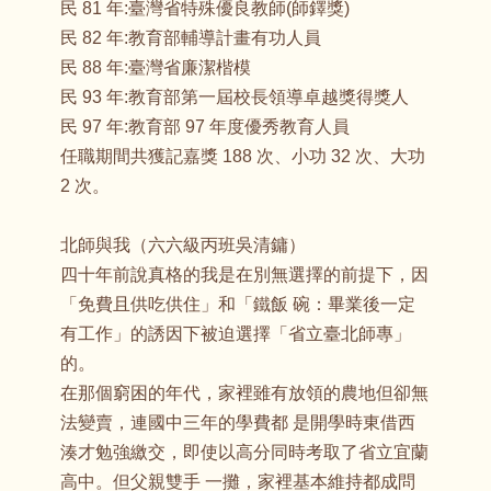
民 81 年:臺灣省特殊優良教師(師鐸獎)
民 82 年:教育部輔導計畫有功人員
民 88 年:臺灣省廉潔楷模
民 93 年:教育部第一屆校長領導卓越獎得獎人
民 97 年:教育部 97 年度優秀教育人員
任職期間共獲記嘉獎 188 次、小功 32 次、大功
2 次。
北師與我（六六級丙班吳清鏞）
四十年前說真格的我是在別無選擇的前提下，因
「免費且供吃供住」和「鐵飯 碗：畢業後一定
有工作」的誘因下被迫選擇「省立臺北師專」
的。
在那個窮困的年代，家裡雖有放領的農地但卻無
法變賣，連國中三年的學費都 是開學時東借西
湊才勉強繳交，即使以高分同時考取了省立宜蘭
高中。但父親雙手 一攤，家裡基本維持都成問