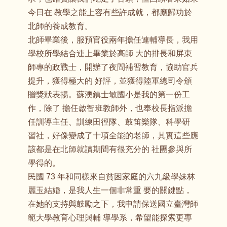
今日在 教學之能上容有些許成就，都應歸功於
北師的養成教育。
北師畢業後，服預官役兩年擔任連輔導長，我用
學校所學結合連上畢業於高師 大的排長和屏東
師專的政戰士，開辦了夜間補習教育，協助官兵
提升，獲得極大的 好評，並獲得陸軍總司令頒
贈獎狀表揚。蘇澳鎮士敏國小是我的第一份工
作，除了 擔任啟智班教師外，也奉校長指派擔
任訓導主任、訓練田徑隊、鼓笛樂隊、科學研
習社，好像變成了十項全能的老師，其實這些應
該都是在北師就讀期間有很充分的 社團參與所
學得的。
民國 73 年和同樣來自貧困家庭的六九級學妹林
麗玉結婚，是我人生一個非常重 要的關鍵點，
在她的支持與鼓勵之下，我申請保送國立臺灣師
範大學教育心理與輔 導學系，希望能探索更專