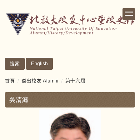
跳
到
主
要
內
容
區
搜索
English
首頁
傑出校友 Alumni
第十六屆
吳清鏞