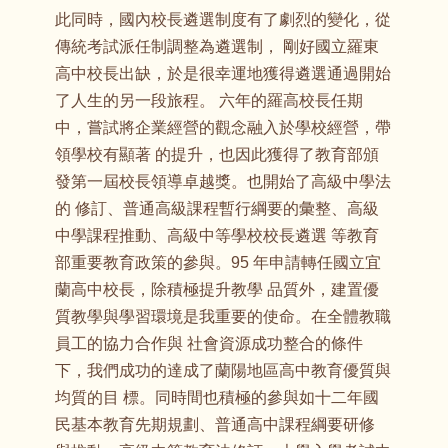
此同時，國內校長遴選制度有了劇烈的變化，從
傳統考試派任制調整為遴選制， 剛好國立羅東
高中校長出缺，於是很幸運地獲得遴選通過開始
了人生的另一段旅程。 六年的羅高校長任期
中，嘗試將企業經營的觀念融入於學校經營，帶
領學校有顯著 的提升，也因此獲得了教育部頒
發第一屆校長領導卓越獎。也開始了高級中學法
的 修訂、普通高級課程暫行綱要的彙整、高級
中學課程推動、高級中等學校校長遴選 等教育
部重要教育政策的參與。95 年申請轉任國立宜
蘭高中校長，除積極提升教學 品質外，建置優
質教學與學習環境是我重要的使命。在全體教職
員工的協力合作與 社會資源成功整合的條件
下，我們成功的達成了蘭陽地區高中教育優質與
均質的目 標。同時間也積極的參與如十二年國
民基本教育先期規劃、普通高中課程綱要研修