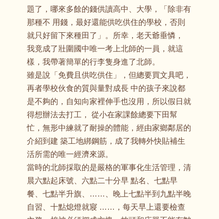
題了，哪來多餘的錢供讀高中、大學，「除非有
那種不 用錢，最好還能供吃供住的學校，否則
就只好留下來種田了」。所幸，老天爺垂憐，
我竟成了壯圍國中唯一考上北師的一員，就這
樣，我帶著簡單的行李隻身進了北師。
雖是說「免費且供吃供住」，但總要買文具吧，
再者學校伙食的質與量對成長 中的孩子來說都
是不夠的，自知向家裡伸手也沒用，所以假日就
得想辦法去打工， 從小在家課餘總要下田幫
忙，無形中練就了耐操的體能，經由家鄉鄰居的
介紹到建 築工地綁鋼筋，成了我轉外快貼補生
活所需的唯一經濟來源。
當時的北師採取的是嚴格的軍事化生活管理，清
晨六點起床號、六點二十分早 點名、七點早
餐、七點半升旗、……、晚上七點半到九點半晚
自習、十點熄燈就寢 ……，每天早上還要檢查