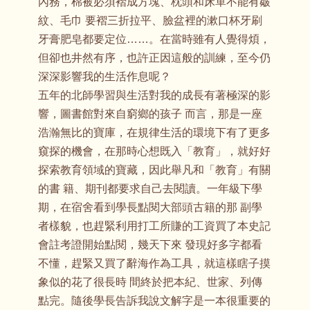
內務，棉被必須褶成方塊、枕頭和床單不能有皺
紋、毛巾 要褶三折拉平、臉盆裡的漱口杯牙刷
牙膏肥皂都要定位……。在當時雖有人覺得煩，
但卻也井然有序，也許正因這般的訓練，至今仍
深深影響我的生活作息呢？
五年的北師學習與生活對我的成長有著極深的影
響，圖書館對來自窮鄉的孩子 而言，那是一座
浩瀚無比的寶庫，在規律生活的環境下有了更多
窺探的機會，在那時心想既入「教育」，就好好
探索教育領域的寶藏，因此舉凡和「教育」有關
的書 籍、期刊都要求自己去閱讀。一年級下學
期，在宿舍看到學長點閱大部頭古籍的那 副學
者樣貌，也趕緊利用打工所賺的工資買了本史記
會註考證開始點閱，幾天下來 發現好多字都看
不懂，趕緊又買了辭海作為工具，就這樣瞎子摸
象似的花了很長時 間終於把本紀、世家、列傳
點完。隨後學長告訴我說文解字是一本很重要的