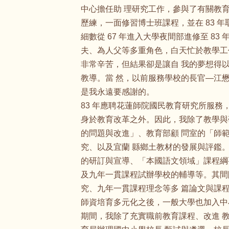
中心擔任助 理研究工作，參與了有關教
歷練，一面修習博士班課程，並在 83 
細數從 67 年進入大學夜間部進修至 
夫、為人父等多重角色，白天忙於教學工
非常辛苦，但結果卻是讓自 我的夢想得
教導。當 然，以前服務學校的長官—江
是我永遠要感謝的。
83 年應聘花蓮師院國民教育研究所服
身於教育改革之外。因此，我除了教學與
的問題與改進」、教育部顧 問室的「師
究、以及宜蘭 縣鄉土教材的發展與評鑑。
的研訂與宣導、「本國語文領域」課程綱
及九年一貫課程試辦學校的輔導等。其間
究、九年一貫課程理念等多 篇論文與課
師資培育多元化之後，一般大學也加入中小
期間，我除了充實職前教育課程、改進 