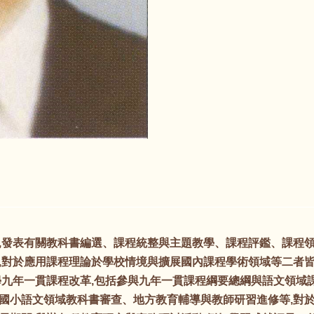
,發表有關教科書編選、課程統整與主題教學、課程評鑑、課程
,對於應用課程理論於學校情境與擴展國內課程學術領域等二者
學九年一貫課程改革,包括參與九年一貫課程綱要總綱與語文領域
國小語文領域教科書審查、地方教育輔導與教師研習進修等,對