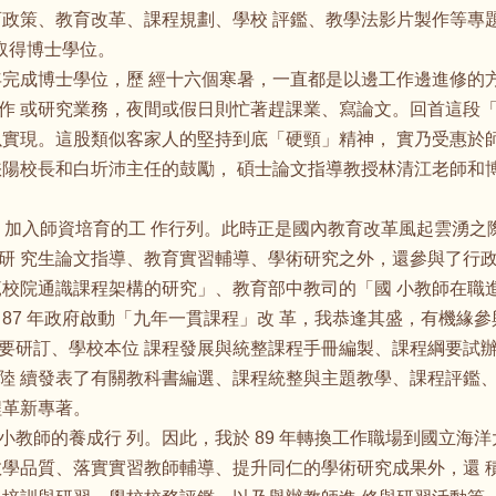
育政策、教育改革、課程規劃、學校 評鑑、教學法影片製作等專
年取得博士學位。
83 年完成博士學位，歷 經十六個寒暑，一直都是以邊工作邊進修
作 或研究業務，夜間或假日則忙著趕課業、寫論文。回首這段「
以實現。這股類似客家人的堅持到底「硬頸」精神， 實乃受惠於
懋陽校長和白圻沛主任的鼓勵， 碩士論文指導教授林清江老師和
務，加入師資培育的工 作行列。此時正是國內教育改革風起雲湧
研 究生論文指導、教育實習輔導、學術研究之外，還參與了行政
範校院通識課程架構的研究」、教育部中教司的「國 小教師在職
87 年政府啟動「九年一貫課程」改 革，我恭逢其盛，有機緣
要研訂、學校本位 課程發展與統整課程手冊編製、課程綱要試辦
陸 續發表了有關教科書編選、課程統整與主題教學、課程評鑑、
程革新專著。
教師的養成行 列。因此，我於 89 年轉換工作職場到國立海
教學品質、落實實習教師輔導、提升同仁的學術研究成果外，還 