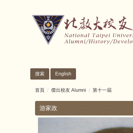
跳
到
主
要
內
容
區
搜索
English
首頁
傑出校友 Alumni
第十一屆
游家政