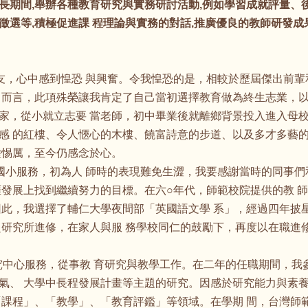
長期間,舉辦各種教育研究與實務研討活動,例如學習成就評量、
選等,積極促進課 程理論與實務的對話,推廣優良的教師研發成
校友，心中感到惶恐 與興奮。令我惶恐的是，相較於歷屆傑出前
 而言，此項殊榮讓我肯定了自己當初選擇教育做為終生志業，以
家，從小就立志要 當老師，初中畢業後就離鄉背景投入進入母校
感 的紅樓、令人愜心的木樓、饒富詩意的步道、以及多才多藝的
磋惕厲，至今仍感念於心。
莊國小服務，初為人 師時的表現難免生澀，我要感謝當時的同事
涯發展上找到繼續努力的目標。在六○年代，師範校院提供的教 
此，我選擇了輔仁大學夜間部「英國語文學 系」，經過四年披星
赴研究所進修，在家人與服 務學校同仁的鼓勵下，再度以在職進
究中心服務，從事教 育研究與教學工作。在二年的任職期間，我
、 大學中長程發展計畫等主題的研究。因感於研究能力與素養之
「課程」、「教學」、「教育評鑑」等領域。在學期 間，台灣師