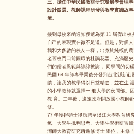
三、擔任中華民國教材研究發展學會理事
設計徵選、教師課程研發與教學實踐故事徵
流。
接到母校來函通知獲選為第 11 屆傑出
自己的表現實在微不足道。但是，對個人
我和大多數的校友一樣，出身於純樸的農
老舊校門口前圓環的杜鵑花叢、充滿歷史
們的儒者風範與諄諄教誨， 同學間的切
民國 64 年師專畢業後分發到台北縣新
饋，讓我的教學得以日益精進，並在生 
的小學教師就選擇一 般大學的夜間部。因
教 育。二年後，適逢政府開放國小教師
修。
77 年獲得碩士後應聘至淡江大學教育研
氣、大學生批判思考、大學生學術研習風氣
灣師大教育研究所進修博士 學位，主修