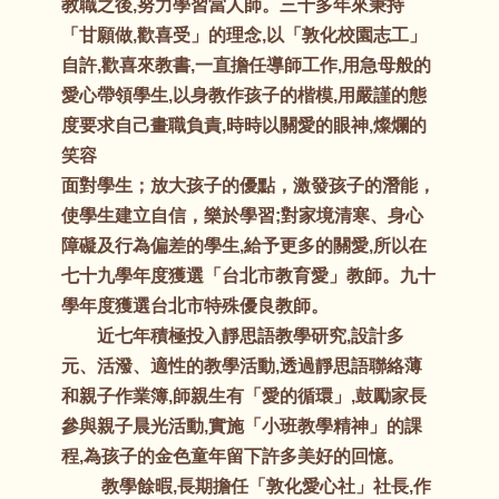
教職之後,努力學習當人師。三十多年來秉持
「甘願做,歡喜受」的理念,以「敦化校園志工」
自許,歡喜來教書,一直擔任導師工作,用急母般的
愛心帶領學生,以身教作孩子的楷模,用嚴謹的態
度要求自己畫職負責,時時以關愛的眼神,燦爛的
笑容
面對學生；放大孩子的優點，激發孩子的潛能，
使學生建立自信，樂於學習;對家境清寒、身心
障礙及行為偏差的學生,給予更多的關愛,所以在
七十九學年度獲選「台北市教育愛」教師。九十
學年度獲選台北市特殊優良教師。
近七年積極投入靜思語教學研究,設計多
元、活潑、適性的教學活動,透過靜思語聯絡薄
和親子作業簿,師親生有「愛的循環」,鼓勵家長
參與親子晨光活動,實施「小班教學精神」的課
程,為孩子的金色童年留下許多美好的回憶。
教學餘暇,長期擔任「敦化愛心社」社長,作