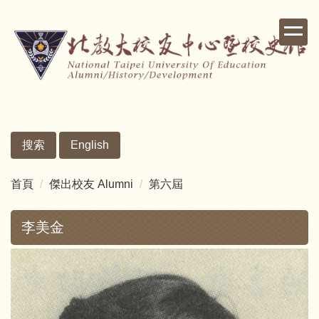
跳
到
主
要
內
容
區
搜索
English
首頁
傑出校友 Alumni
第六屆
李美金