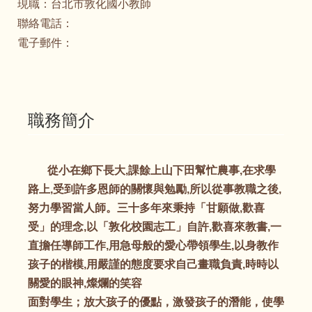
現職：
台北市敦化國小教師
聯絡電話：
電子郵件：
職務簡介
從小在鄉下長大,課餘上山下田幫忙農事,在求學
路上,受到許多恩師的關懷與勉勵,所以從事教職之後,
努力學習當人師。三十多年來秉持「甘願做,歡喜
受」的理念,以「敦化校園志工」自許,歡喜來教書,一
直擔任導師工作,用急母般的愛心帶領學生,以身教作
孩子的楷模,用嚴謹的態度要求自己畫職負責,時時以
關愛的眼神,燦爛的笑容
面對學生；放大孩子的優點，激發孩子的潛能，使學