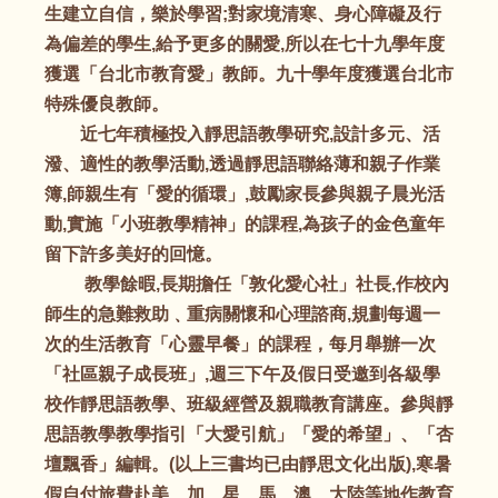
生建立自信，樂於學習;對家境清寒、身心障礙及行
為偏差的學生,給予更多的關愛,所以在七十九學年度
獲選「台北市教育愛」教師。九十學年度獲選台北市
特殊優良教師。
近七年積極投入靜思語教學研究,設計多元、活
潑、適性的教學活動,透過靜思語聯絡薄和親子作業
簿,師親生有「愛的循環」,鼓勵家長參與親子晨光活
動,實施「小班教學精神」的課程,為孩子的金色童年
留下許多美好的回憶。
教學餘暇,長期擔任「敦化愛心社」社長,作校內
師生的急難救助﹑重病關懷和心理諮商,規劃每週一
次的生活教育「心靈早餐」的課程，每月舉辦一次
「社區親子成長班」,週三下午及假日受邀到各級學
校作靜思語教學、班級經營及親職教育講座。參與靜
思語教學教學指引「大愛引航」「愛的希望」、「杏
壇飄香」編輯。(以上三書均已由靜思文化出版),寒暑
假自付旅費赴美、加、星、馬、澳、大陸等地作教育