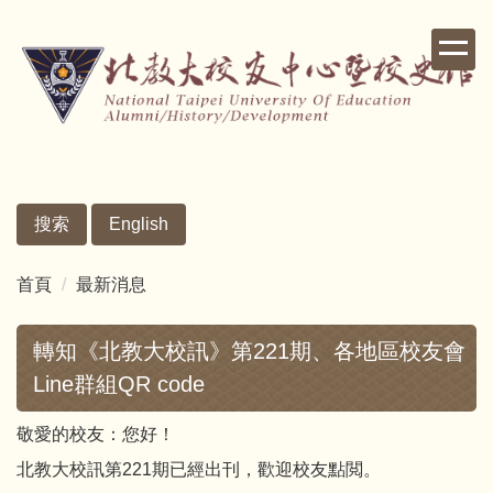
跳
到
主
要
內
容
區
搜索
English
首頁
最新消息
轉知《北教大校訊》第221期、各地區校友會
Line群組QR code
敬愛的校友：您好！
北教大校訊第221期已經出刊，歡迎校友點閲。