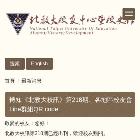
跳
到
主
要
內
容
區
搜索
English
首頁
最新消息
轉知《北教大校訊》第218期、各地區校友會
Line群組QR code
敬愛的校友：您好！
北教大校訊第218期已經出刊，歡迎校友點閲。