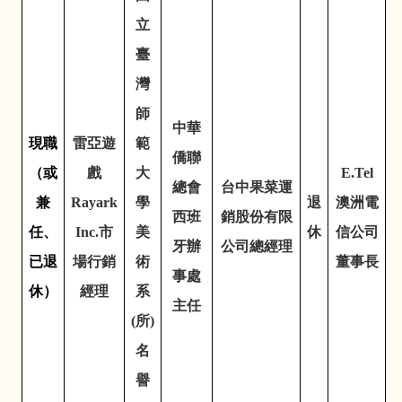
立
臺
灣
師
中華
現職
雷亞遊
範
僑聯
（或
戲
大
E.Tel
總會
台中果菜運
兼
Rayark
學
退
澳洲電
西班
銷股份有限
任、
Inc.
市
美
休
信公司
牙辦
公司總經理
已退
場行銷
術
董事長
事處
休）
經理
系
主任
(
所
)
名
譽