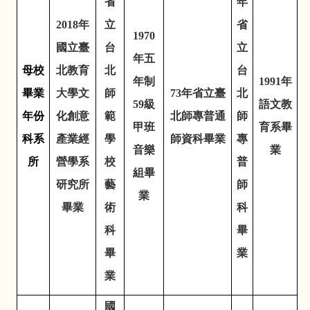
省
年
2018
年
立
省
1970
國立臺
台
立
年五
母校
北教育
北
台
年制
1991
年
畢業
大學文
師
73
年省立臺
北
59
級
語文教
年份
化創意
範
北師專普通
師
甲班
育系畢
科系
產業經
學
師資科畢業
專
音樂
業
所
營學系
校
普
組畢
研究所
藝
師
業
畢業
術
科
科
畢
畢
業
業
國