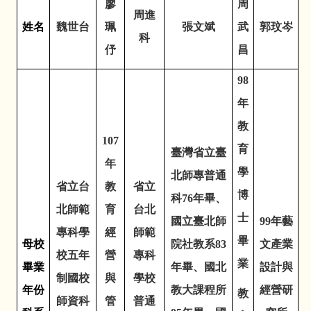
廖
周
周進
姓名
魏世台
珮
張文斌
武
郭玟岑
科
伃
昌
98
年
教
107
育
臺灣省立臺
年
學
北師專普通
省立台
教
省立
博
科
76
年畢、
北師範
育
台北
士
國立臺北師
99
年藝
專科學
經
師範
畢
母校
院社教系
83
文產業
校五年
營
專科
業
畢業
年畢、國北
設計與
制國校
與
學校
年份
教大課程所
經營研
教
師資科
管
普通