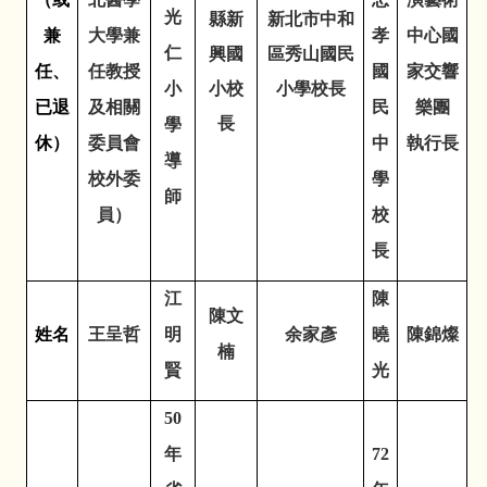
光
縣新
新北市中和
兼
大學兼
孝
中心國
仁
興國
區秀山國民
任、
任教授
國
家交響
小
小校
小學校長
已退
及相關
民
樂團
長
學
休）
委員會
中
執行長
導
校外委
學
師
員）
校
長
江
陳
陳文
姓名
王呈哲
明
余家彥
曉
陳錦燦
楠
賢
光
50
年
72