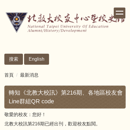
跳
到
主
要
內
容
區
搜索
English
首頁
最新消息
轉知《北教大校訊》第216期、各地區校友會
Line群組QR code
敬愛的校友：您好！
北教大校訊第216期已經出刊，歡迎校友點閲。