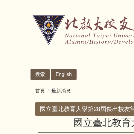
跳
到
主
要
內
容
區
搜索
English
首頁
最新消息
國立臺北教育大學第28屆傑出校友
國
立臺
北教育