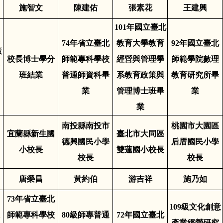
施智文
陳建佑
張素花
王建興
101
年國立臺北
74
年省立臺北
教育大學教育
92
年國立臺北
策
校長博士學分
師範專科學校
經營與管理學
師範學院數理
班結業
普通師資科畢
系教育政策與
教育研究所畢
業
管理博士班畢
業
業
南投縣南投市
桃園市大園區
宜蘭縣新生國
臺北市大同區
德興國民小學
后厝國民小學
小校長
雙蓮國小校長
校長
校長
唐榮昌
黃約伯
游吉祥
施乃如
73
年省立臺北
109
級
文化創意
師範專科學校
80級師專普通
72
年國立臺北
產業經營研究