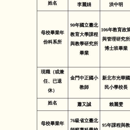
姓名
李麗娟
洪中明
90
年國立臺北
106
年教育政
母校畢業年
教育大學課程
與管理研究所
份科系所
與教學研究所
博士班畢業
畢業
現職（或兼
金門中正國小
新北市光華國
任、已退
教師
民小學校長
休）
姓名
蕭又誠
賴麗雯
76
級省立臺北
母校畢業年
95
年課程與教
師範專科學校