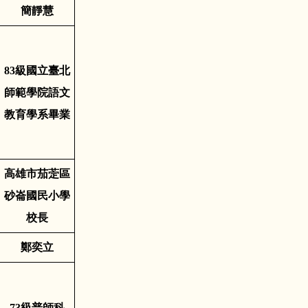
簡靜慧
83
級國立臺北
師範學院語文
教育學系畢業
高雄市茄萣區
砂崙國民小學
校長
鄭奕立
73
級普師科