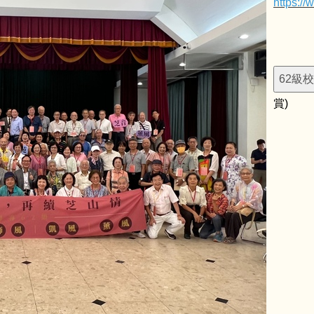
https:/
賞)