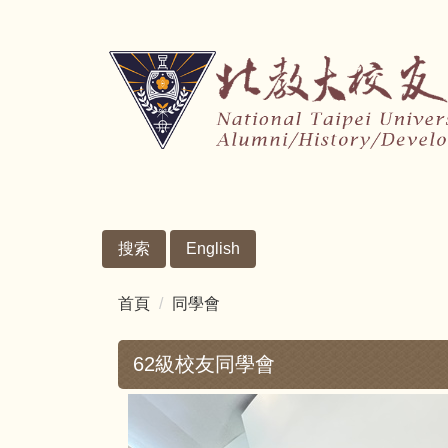
跳
到
主
要
內
容
區
搜索
English
首頁
同學會
62級校友同學會