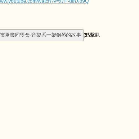
/www.youtube.com/watch?v=x7P-dthX89Q
(點擊觀