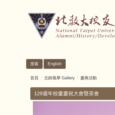
跳
到
主
要
內
容
區
搜索
English
首頁
北師風華 Gallery
慶典活動
129週年校慶慶祝大會暨茶會