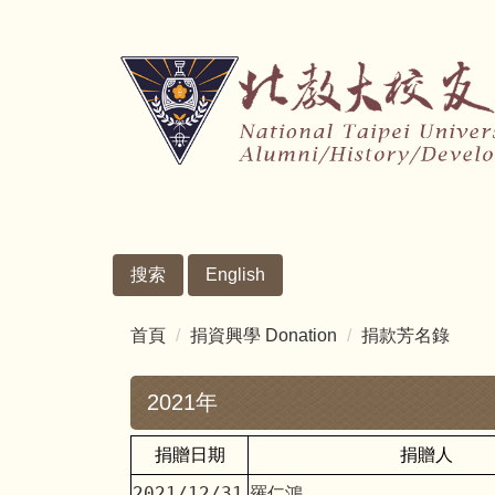
跳
到
主
要
內
容
區
搜索
English
首頁
捐資興學 Donation
捐款芳名錄
2021年
捐贈日期
捐贈人
2021/12/31
羅仁鴻