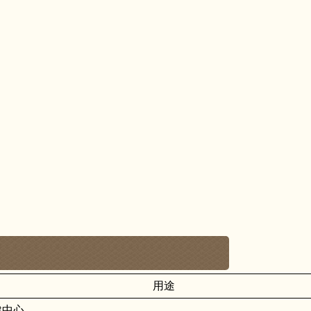
用途
健中心