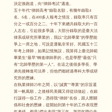
決定換跑道，向“律師考試”邁進。
五十年代“律師高考”錄取名額，有幾年錄取4
名、6名，在400
多人報考之情況，錄取率只有百
分之一或百分之二。十年下來總共錄取大約一百
人左右，引起很多爭議，大部分錄取的是臺大法
律系或研究所畢業的，我以“北師畢業”的學歷能
爭上一席之地，可說是運氣非常好。民國五十三
年考上律師，如果記憶無誤，我算得上臺北師範
畢業生“最早”轉進律師界的，也是學歷“最低”只
有“北師學歷的第一人”。在這之後很多學長、學
弟先後轉進司法界，但他們都經過專科大學或研
究所的歷練。
在執業律師25
年之間，以“誠實”“專業”的宗旨還
算一帆風順，之後移民美國又得從頭做起，在銀
行謀得一份工作，憑得我“律師”名份，跟人際關
係和社會的歷練，從開始到第十年的工作表現歷
年考績，都是“傑出表現”第三年、第四年職位先