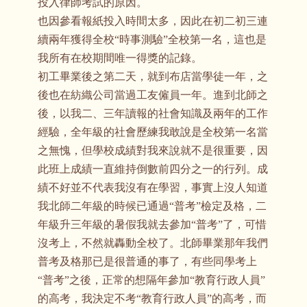
投入律師考試的原因。
也因參看報紙投入時間太多，因此在初二初三連
續兩年獲得全校“時事測驗”全校第一名，這也是
我所有在校期間唯一得獎的記錄。
初工畢業後之第二天，就到布店當學徒一年，之
後也在紡織公司當過工友僱員一年。進到北師之
後，以我二、三年讀報的社會知識及兩年的工作
經驗，全年級的社會歷練我敢說是全校第一名當
之無愧，但學校成績對我來說就不是很重要，因
此班上成績一直維持倒數前四分之一的行列。成
績不好並不代表我沒有在學習，事實上沒人知道
我北師二年級的時候已通過“普考”檢定及格，二
年級升三年級的暑假我就去參加“普考”了，可惜
沒考上，不然就轟動全校了。北師畢業那年我們
普考及格那已是很普通的事了，有些同學考上
“普考”之後，正常的想隔年參加“教育行政人員”
的高考，我決定不考“教育行政人員”的高考，而