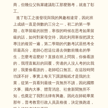
商，但幾位父執輩建議彰工那麼難考，就進了彰
工。
進了彰工之後發現與我的興趣相違背，因此班
上成績一直是倒數的三分之一，初二的第一學
期，在準留級的狀態，寒假的時候在思考如果留
級的話，如何對家母交待，因此利用寒假把課文
專注的複習一遍，第二學期的代數考試居然考全
班最高分，老師心想這位過去倒數前幾名的學
生，怎麼考這麼好？直接在班上問我，你偷看誰
的，我理直氣壯的回覆，旁邊的人沒人考的比我
好，我要偷看誰的，老師啞口無言。在這段時間
功課不好，事實上每天下課讀報紙才是我的主
業，從第一頁看到最後一頁無所不讀，因此國際
大事、國內大事、體育消息、社會新聞無所不
知，也奠定了我對法律有興趣。因此在師範畢業
那年，普考教育行政人員及格後，決定換跑道，