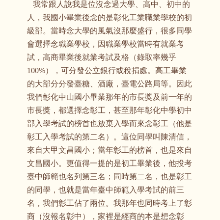
我常跟人說我是位沒念過大學、高中、初中的
人，我國小畢業後念的是彰化工業職業學校的初
級部。當時念大學的風氣沒那麼盛行，很多同學
會選擇念職業學校，因職業學校當時有就業考
試，高商畢業後就業考試及格（錄取率幾乎
100%），可分發公立銀行或稅捐處。高工畢業
的大部分分發臺糖、酒廠，臺電公路局等。因此
我們彰化中山國小畢業那年的市長獎及前一年的
市長獎，都選擇念彰工，甚至那年彰化中學初中
部入學考試的榜首也放棄入學而來念彰工（他是
彰工入學考試的第二名）。這位同學叫陳清信，
來自大甲文昌國小；當年彰工的榜首，也是來自
文昌國小。更值得一提的是初工畢業後，他投考
臺中師範也名列第三名；同時第二名，也是彰工
的同學，也就是當年臺中師範入學考試的前三
名，我們彰工佔了兩位。我那年也同時考上了彰
商（沒報名彰中），家裡是經商的本是想念彰