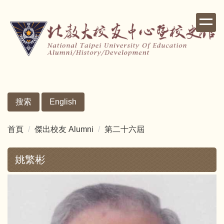
跳
到
主
要
內
容
區
搜索
English
首頁
傑出校友 Alumni
第二十六屆
姚繁彬