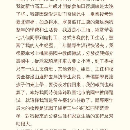
我從新竹高工二年級才開始參加田徑訓練是太晚
了些，我卻因深愛運動而奇緣此生，畢業後考進
臺北體專，如魚得水。寒暑假打工賺的錢足夠我
整年的學費和生活費，我還是小工頭，經常帶著
七八個同學到處打工，各式各樣的打工生活，豐
富了我的人生經歷。二年體專生涯很快過去，我
很慶幸考上桃園縣國中教師徵試，分發復興鄉介
壽國中，從老家騎摩托車去要 2 小時，到了學校
只有一位工友值班，其他老師、組長、主任和校
長全都漫山遍野去拜訪學生家長，準備開學要讓
孩子們來上學，要傍晚才能回來，我的報到也就
算了。幸好我同時僥倖錄取臺北市的國中教師甄
試，就這樣我還是留在臺北市任教了。體專兩年
最大的收穫是認識了緣定三生的同班同學范雪
琴，對我後來的公務生涯和家庭生活的支持及幫
助很大。