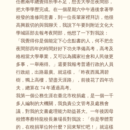
任教兩年總覺得所學不足，想去大學念夜間部，
把大學學歷完成。在一個星期六中午過後拿著學
校發的進修同意書，到一位長輩家裡拜訪，他很
高興親切的與我聊天，我說下午要到附近文化大
學城區部去報考夜間部，他想了一下對我說：
「我覺得你是個能定下心念點書的人，何不把念
夜間部四年的時間好好下功夫準備高考，高考及
格相當大學畢業，又可以為國家社會和人民做更
多事，一舉兩得。」還要我報考普通行政的人員
行政組，出路最廣。就這樣，「昨夜西風凋碧
樹，獨上高樓，望盡天涯路」，前後花了四年功
夫，總算在 74 年通過高考。
我第一個公務生涯在臺北市稅捐處，是一個一千
多人編制的大機關，我負責公文管考及處務會
議，對我的文書處理能力助益甚大。一年後因母
校體專蔡特龍校長兼場長對我說：「你是學體育
的，在稅捐單位幹什麼？回來幫忙吧！」就這樣