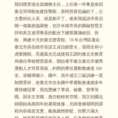
我到體育場去當總務主任，上任第一件事是收回
臺北羽球館改建技擊館，當時預算也編好了，公
文疊的比人高，就是動不了。後來我簽請市長召
開一個黨政協調會，在許水德市長的圓融智慧主
持和吳文達理事長的配合下總算圓滿收回、拆
除、興建今天的臺北體育館。78 年台灣區運在
臺北市吳伯雄市長請王貞治跑聖火，張雨生和小
虎隊開唱，亮麗風光完成後我又調到臺北市教育
局擔任學校體育股長，開始著手建立臺北市優秀
運動人才培育系統，約聘的專任運動教練達 100
名。並輔導國小、國中、高中成立三級訓練一貫
制體育班，使臺北市在全國中學運動會連續多年
獲得總冠軍，我也歷練了專員、秘書、督學等
職。因非主管職，責任較輕有空閒，我又到國北
師開始為期四年的暑期進修，北師進修期間的課
程內容相當充實，氣氛雖然輕鬆，但壓力滿大