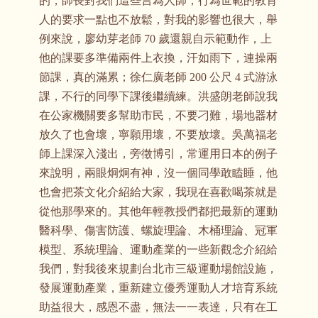
的，師長對我們這些言為人師，行為世範的教育
人的要求一點也不放鬆，對我的影響也很大，舉
例來說，廖幼芽老師 70 歲還親自示範動作，上
他的課要多準備兩件上衣換，汗如雨下，連操兩
節課，真的滿累；徐仁廣老師 200 公尺 4 式游泳
課，不行的同學下課後繼續練。洪盛朗老師說我
在公家機關要多幫助市民，不要刁難，場地器材
放久了也會壞，寧願用壞，不要放壞。吳萬福老
師上課深入淺出，旁徵博引，常運用日本的例子
來說明，兩眼炯炯有神，沒一個同學敢瞌睡，他
也會把茶文化介紹給大家，我現在喜歡喝茶就是
從他那學來的。其他年輕教授們都把最新的運動
醫科學、傷害防護、螺旋理論、木桶理論、冠軍
模型、系統理論、運動產業的一些新觀念介紹給
我們，對我後來規劃台北市三級運動場館設施，
發展運動產業，重新建立優秀運動人才培育系統
助益很大，感恩不盡，無法一一表達，只有在工