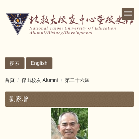
跳
到
主
要
內
容
區
搜索
English
首頁
傑出校友 Alumni
第二十六屆
劉家增