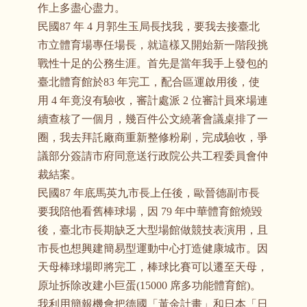
作上多盡心盡力。
民國87 年 4 月郭生玉局長找我，要我去接臺北
市立體育場專任場長，就這樣又開始新一階段挑
戰性十足的公務生涯。首先是當年我手上發包的
臺北體育館於83 年完工，配合區運啟用後，使
用 4 年竟沒有驗收，審計處派 2 位審計員來場連
續查核了一個月，幾百件公文繞著會議桌排了一
圈，我去拜託廠商重新整修粉刷，完成驗收，爭
議部分簽請市府同意送行政院公共工程委員會仲
裁結案。
民國87 年底馬英九市長上任後，歐晉德副市長
要我陪他看舊棒球場，因 79 年中華體育館燒毀
後，臺北市長期缺乏大型場館做競技表演用，且
市長也想興建簡易型運動中心打造健康城市。因
天母棒球場即將完工，棒球比賽可以遷至天母，
原址拆除改建小巨蛋(15000 席多功能體育館)。
我利用簡報機會把德國「黃金計畫」和日本「日