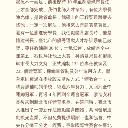
狀況不一而足，前後歷時 10 年至郝龍斌市長任
上才全部完成。我們北師人才輩出，有位大學長
陳光雄，是建管處長，我碰上的工程疑難雜症去
找他，一定一次解決，他後來去營建署當署長。
還有一位廖進安學長，我任職體育處長時，他是
體建科長，臺北市的優秀運動人才培訓系統已散
架，專任教練剩 30 位，士氣低迷，成績是全中
運第五，我也拜託他上大簽，吳清基局長和郝龍
斌市長大力支持，正式編制 132 位專任教練及
235 個體育班，採總量管制及分年進用方式。體
育處則透過在學校設立基站方式「體教合一」，
將資源補助到學校，經過六年努力，又回到全中
運總冠軍，再過 4 年回到全運會冠軍，廖進安科
長後來到新北市任體育處長。在這同時，臺北市
又推出了一套新作法鼓勵體育團體，共同發展運
動觀光產業。不但免費提供場館，也和協會、中
央各分攤三分之一經費，爭取國際性賽會在臺北