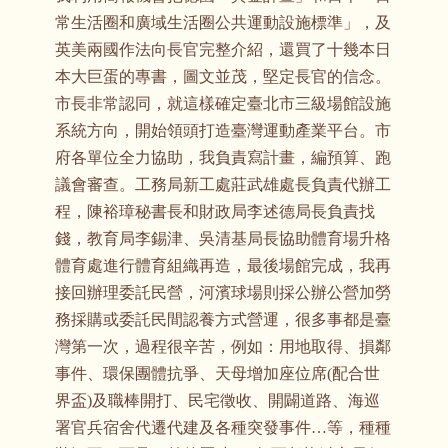
常生活圈和廣域生活圈公共運動設施標準」，及
英美兩國作法向長官完整介紹，還買了十幾本日
本大巨蛋的專書，圖文並茂，堅定長官的信念。
市長非常認同，就這樣確定臺北市三級場館設施
系統方向，開始領頭打造臺灣運動產業平台。市
府各單位全力協助，我負責寫計畫，編預算、跑
議會審查。工務局新工處莊武雄處長負責代辦工
程，陳裕璋秘書長和財政局李述德局長負責找
錢，教育局李錫津、吳清基局長協助體育場升格
體育處進行體育組織再造，最後場館完成，我再
接回辦理委託民營，河濱球場則採公辦公營加勞
務採購或委託民間認養方式營運，很多事都是臺
灣第一次，過程很辛苦，例如：用地取得、損鄰
事件、環保團體抗爭、天母增加座位席(配合世
界盃)及職棒開打、民宅徵收、開闢道路、海巡
署官兵宿舍代遷代建及各種突發事件…等，種種