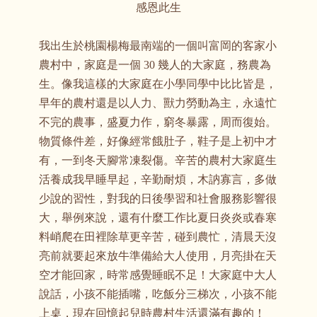
感恩此生
我出生於桃園楊梅最南端的一個叫富岡的客家小
農村中，家庭是一個 30 幾人的大家庭，務農為
生。像我這樣的大家庭在小學同學中比比皆是，
早年的農村還是以人力、獸力勞動為主，永遠忙
不完的農事，盛夏力作，窮冬暴露，周而復始。
物質條件差，好像經常餓肚子，鞋子是上初中才
有，一到冬天腳常凍裂傷。辛苦的農村大家庭生
活養成我早睡早起，辛勤耐煩，木訥寡言，多做
少說的習性，對我的日後學習和社會服務影響很
大，舉例來說，還有什麼工作比夏日炎炎或春寒
料峭爬在田裡除草更辛苦，碰到農忙，清晨天沒
亮前就要起來放牛準備給大人使用，月亮掛在天
空才能回家，時常感覺睡眠不足！大家庭中大人
說話，小孩不能插嘴，吃飯分三梯次，小孩不能
上桌，現在回憶起兒時農村生活還滿有趣的！