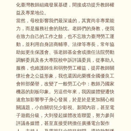
化臺灣教師組織發展基礎，間接成功提升教師權
益及專業地位。
當然，母校影響我們最深遠的，其實尚非專業能
力，而是服務社會的熱忱。老師們的身教，使我
在致力自己的工作之餘，也不忘致力臺灣勞工運
動，並利用自身諮商輔導、法律等專長，常年協
助如更生保護會、張老師基金會或擔任法院勞動
調解委員及各大專院校申訴評議委員，從事助人
服務，也維護師生和弱勢勞工權益，提昇教師關
懷社會之公益形象，我也還因此榮獲全國優良工
會幹部榮譽，改變了一般勞工心中：教師乃國家
機器的刻板印象。另這些年來，我因媒體變遷快
速愈加影響學子身心發展，於是於是更加關心相
關議題，小自關切兒少影視、新聞內容，甚至電
子遊戲分級，大到發起媒體改造聯盟，努力參與
評議各媒體，甚至直接受聘擔任廣播電台製作