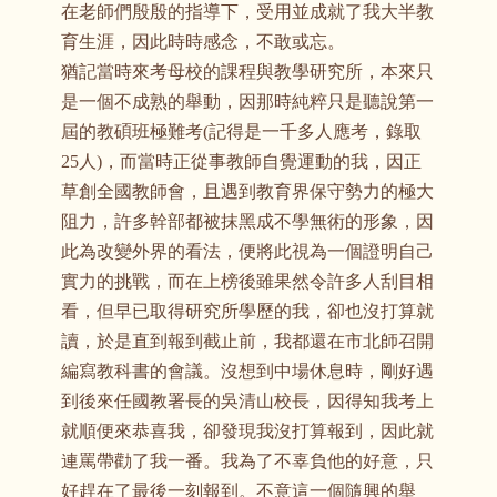
在老師們殷殷的指導下，受用並成就了我大半教
育生涯，因此時時感念，不敢或忘。
猶記當時來考母校的課程與教學研究所，本來只
是一個不成熟的舉動，因那時純粹只是聽說第一
屆的教碩班極難考(記得是一千多人應考，錄取
25人)，而當時正從事教師自覺運動的我，因正
草創全國教師會，且遇到教育界保守勢力的極大
阻力，許多幹部都被抹黑成不學無術的形象，因
此為改變外界的看法，便將此視為一個證明自己
實力的挑戰，而在上榜後雖果然令許多人刮目相
看，但早已取得研究所學歷的我，卻也沒打算就
讀，於是直到報到截止前，我都還在市北師召開
編寫教科書的會議。沒想到中場休息時，剛好遇
到後來任國教署長的吳清山校長，因得知我考上
就順便來恭喜我，卻發現我沒打算報到，因此就
連罵帶勸了我一番。我為了不辜負他的好意，只
好趕在了最後一刻報到。不意這一個隨興的舉