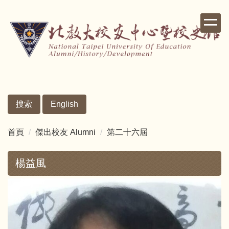
跳
到
主
要
內
容
區
搜索
English
首頁
傑出校友 Alumni
第二十六屆
楊益風