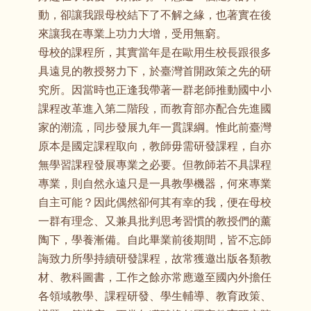
動，卻讓我跟母校結下了不解之緣，也著實在後
來讓我在專業上功力大增，受用無窮。
母校的課程所，其實當年是在歐用生校長跟很多
具遠見的教授努力下，於臺灣首開政策之先的研
究所。因當時也正逢我帶著一群老師推動國中小
課程改革進入第二階段，而教育部亦配合先進國
家的潮流，同步發展九年一貫課綱。惟此前臺灣
原本是國定課程取向，教師毋需研發課程，自亦
無學習課程發展專業之必要。但教師若不具課程
專業，則自然永遠只是一具教學機器，何來專業
自主可能？因此偶然卻何其有幸的我，便在母校
一群有理念、又兼具批判思考習慣的教授們的薰
陶下，學養漸備。自此畢業前後期間，皆不忘師
誨致力所學持續研發課程，故常獲邀出版各類教
材、教科圖書，工作之餘亦常應邀至國內外擔任
各領域教學、課程研發、學生輔導、教育政策、