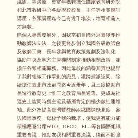
議題…等講座，更常年獲聘擔任國家教育研究院
和北市教研中心各級學校校長、主任等相關儲訓
講座，各類講座迄今已有近千場次，培育相關人
才無數。
除個人專業發展外，因我當初自國外返臺後即推
動教師法立法，之後更逐步創立我國各級教師會
及教師工會，長年參與教育政策規劃及法制化，
協助中央及地方主管機關制定推動相關政策，並
擔任各類相關職務。因此母校的涵養其實也提昇
了我對組織工作擘劃的識見，獲跨黨派認同。除
續擔任臺北市政顧問迄今近卅年，且三度協助市
長進行教育史上惟三之教育局長遴選。更成為社
運史上能同時獲主流及基層肯定的極少數社運領
袖。此外為提高臺灣暨教師組織國際能見度，參
與國際事務，母校予我的栽培，使我更有能力能
積極應邀出席WTO、OECD、EI…等各國際組織
重要會議，推動友我相關重要決議，繼而不斷強