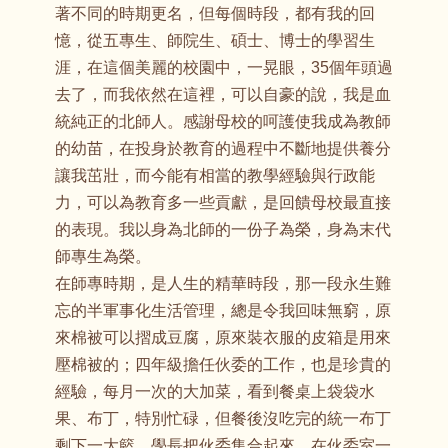
著不同的時期更名，但每個時段，都有我的回
憶，從五專生、師院生、碩士、博士的學習生
涯，在這個美麗的校園中，一晃眼，35個年頭過
去了，而我依然在這裡，可以自豪的說，我是血
統純正的北師人。感謝母校的呵護使我成為教師
的幼苗，在投身於教育的過程中不斷地提供養分
讓我茁壯，而今能有相當的教學經驗與行政能
力，可以為教育多一些貢獻，是回饋母校最直接
的表現。我以身為北師的一份子為榮，身為末代
師專生為榮。
在師專時期，是人生的精華時段，那一段永生難
忘的半軍事化生活管理，總是令我回味無窮，原
來棉被可以摺成豆腐，原來裝衣服的皮箱是用來
壓棉被的；四年級擔任伙委的工作，也是珍貴的
經驗，每月一次的大加菜，看到餐桌上袋袋水
果、布丁，特別忙碌，但餐後沒吃完的統一布丁
剩下一大籃，學長把伙委集合起來，在伙委室一