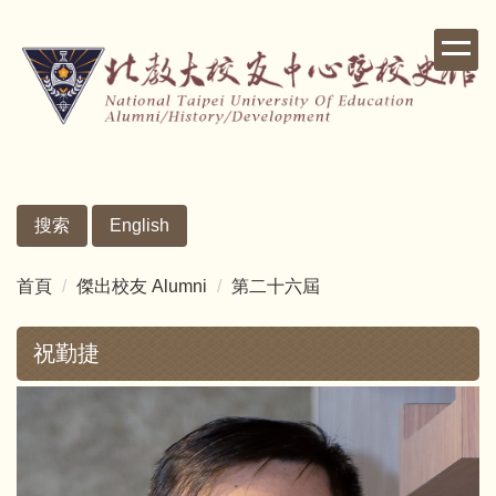
跳
到
主
要
內
容
區
搜索
English
首頁
傑出校友 Alumni
第二十六屆
祝勤捷