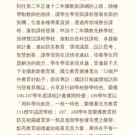
到任第二年正逢十二年國教新課綱的上路，積極
帶動教師的熱情，讓學生學習與課程發展有新的
契機，引進各種專案資源，透過跨領域整合課
程，蓬勃課程發展，申請十二年國教先鋒學校、
掛牌雙語課程學校、推動自造科技課程、卓越藝
術計畫，連結防災教育、環境議題，設計思考，
智慧創客，讓學習與生活情境連結，培養學生問
題解決的能力，學生學習表現卓越，受邀親子天
下全國創新教育展、國立教育廣播電台「52個戶
外教育好點子」節目專訪；國語日報媒體採訪與
刊登報章雜誌，分享及行銷學校辦學特色。榮獲
106-107學年度課程計畫審閱特優；109學年度以
「用科學玩創意」一校一特色，榮獲臺北市教育
111標竿認證學校； 107、108學年度榮獲教育部
防災校園建置第一類及進階學校優等獎之榮譽。
點亮教育細微處始能看見其力量，秉持在乎每一