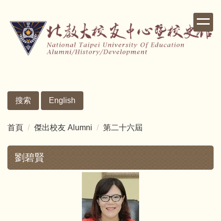
跳
到
主
要
內
容
區
搜索
English
首頁
傑出校友 Alumni
第二十六屆
劉碧賢