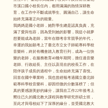
市溪口國小校長任內，都用滿滿的熱情深耕教
育，在工作中不斷成就學生、圓滿自己，讓生命
始終充滿著正向的能量。
我媽媽是國小老師，她對學生總是認真負責，充
滿了愛與包容，因為受到她的影響，我從小就夢
想要能成為老師，當年在聯考非常競爭的年代，
幸運的我如願考上了臺北市立女子師範專科學校
音樂科，終於有機會踏入教育行列，成為一位快
樂的老師，在服務教育40幾年期間，擔任過音樂
老師、行政組長、主任以及現在的校長工作，在
陪伴孩子成長的過程中，生命始終充滿了喜悅。
回首在國中畢業時，我也曾經報考過國立臺北師
範專科學校音樂科，卻因些微的分數落榜了；但
真的要感謝美妙的緣分，讓我在工作22年後考上
嚮往已久的國北教大課程與教學研究所碩士班，
至此才與母校結下了深厚的緣分，並受國北教大