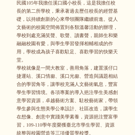
民國105年我擔任溪口國小校長，這是我擔任校
長的第二所學校，秉承著過去歷任校長的經營基
礎，以持續創新的心來帶領團隊繼續前進。從人
文藝術的校園空間佈置到各類溫馨活動的辦理，
學校到處充滿笑聲、歌聲、讀書聲，親師生和樂
融融校園有愛，與學生學習發揮相輔相成的作
用，學校成為孩子喜歡駐足、喜歡學習的快樂天
堂。
學校就像是一間大教室，善用角落，建置溪仔口
捷運站、溪口情廊、溪口光廊、營造與議題相結
合的學習角等，讓學校充滿人文藝術氣息，豐富
學生學習情境。各項專案的導入挹注學生美感創
意學習資源，卓越藝術方案、駐校藝術家，帶領
學生參與生態美學公車設計、社區改造，讓學生
在想像、創意中實踐美學素養，資源挹注豐富學
習，109-110學年度榮獲臺北市學生學習、資源
統整與校園營造等三項優質學校獎。