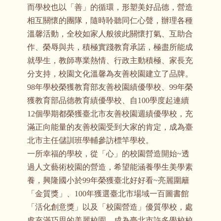
而學校也以「善」的循環，形塑美好品德，營造
相互關懷的團隊，隨時聆聽同仁心聲，辦理各種
溫馨活動，全校如家人般彼此關懷打氣、互助合
作、榮辱與共，積極實踐教育承諾，極盡所能成
就學生，教師專業熱情、行政主動積極、家長充
分支持，校園文化溫馨為友善校園建立了品牌。
98年學校榮獲教育部友善校園績優學校、99年榮
獲教育部品德教育績優學校、自100學度起連續
12個學期都榮獲臺北市友善校園週績優學校，充
滿正向能量的友善校園受到大家的肯定，成為臺
北市主任儲訓班學輔參訪標竿學校。
一所幸福的學校，從「心」的校園營造開始~透
過人文藝術校園的營造，希望能涵養學生美學素
養，興隆國小於99年榮獲臺北好好看~亮麗圍籬
「金質獎」、100年獲選臺北市場域一百圖書館
「活化創意獎」以及「校園營造」優質學校，處
處充滿巧思的美麗校園，成為臺北市許多學校校