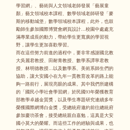
學習網」、藝術與人文領域老師發展「藝展童
顏」藝文領域校本課程、數學領域老師研發「麥
斯的移動城堡」數學領域校本課程，此外，也鼓
勵師生參加國際博覽會網頁設計…校園中處處充
滿專業成長的動力，帶給學生更寬廣的學習視
野，讓學生更加喜歡學習。
而在這些努力前進的過程中，要非常感謝國北教
大吳麗君教授、田耐青教授、數學系譚寧君教
授、林明德教授…以及數學系、美術系師生們的
協助，讓大安國小在九年一貫教育改革的路上能
夠一路前行，展現亮眼的成果。其中我們所建構
的「國民小學社會學習網」於民國93年榮獲教育
部教學卓越金質獎，以及學生專題研究連續多年
榮獲國際網博白金獎，受總統府邀約前往總統府
參加慶功茶會，接受總統親自嘉勉，這真是大安
國小莫大的榮耀。而這些工作的經驗與成果，也