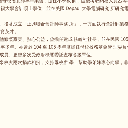
，自母校省北師專畢業後，擔任小學教 師，隨後考取關務人員乙
福大學會計碩士學位，並在美國 Depaul 大學電腦研究 所研
。接著成立「正興聯合會計師事務 所」，一方面執行會計師業
作育英才。
慷慨豪爽、熱心公益，曾擔任建成 扶輪社社長，並在民國 105 
多年。亦曾於 104 至 105 學年度擔任母校校務基金管 理
成員。更曾多次受政府機關委託查核各級單位。
泉校友兩次捐款相挺，支持母校辦 學，幫助學弟妹專心向學，