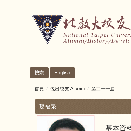
跳
到
主
要
內
容
區
搜索
English
首頁
傑出校友 Alumni
第二十一屆
麥福泉
基本資