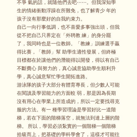
不爭 氣的話，就隨他們去吧⋯⋯。但我深知學
生的情緒衝動浮躁在所難免，也了解青少 年的
孩子沒有那麼好的自我約束力。
自己一向行事低調，也不喜愛多事強出頭，但我
從不把自己只界定在「外聘教 練」的身分罷
了，我同時也是一位教師。「教練」訓練選手贏
得比賽，「教師」幫 助學生適性發展，但終極
目標都在於讓他們的潛能得以開發，得以有自己
不斷費心 與努力的，真心誠意協助學生順利升
學，真心誠意幫忙學生開拓進路。
游泳隊的孩子大部分有體育專長，但少數人可能
在閱讀及學習能力的方面較 弱，那是因為長期
沒有用心在學業上所造成的，所以一定要找尋克
服的方法。有一 種學習理論是學習好比一道階
梯，若在下面的階梯落空，就無法到達上層的階
梯。 所以，學習必須紮實的一個階梯一個階梯
拾級而上，把基礎的學科學會了，這樣才可能往