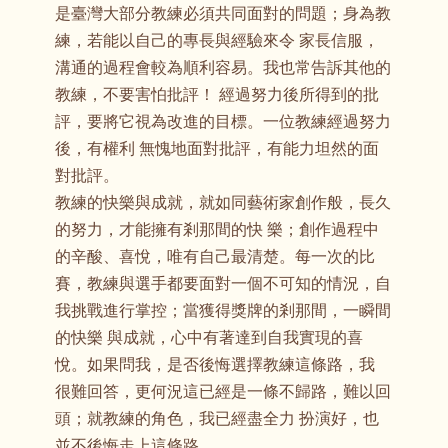
是臺灣大部分教練必須共同面對的問題；身為教
練，若能以自己的專長與經驗來令 家長信服，
溝通的過程會較為順利容易。我也常告訴其他的
教練，不要害怕批評！ 經過努力後所得到的批
評，要將它視為改進的目標。一位教練經過努力
後，有權利 無愧地面對批評，有能力坦然的面
對批評。
教練的快樂與成就，就如同藝術家創作般，長久
的努力，才能擁有剎那間的快 樂；創作過程中
的辛酸、喜悅，唯有自己最清楚。每一次的比
賽，教練與選手都要面對一個不可知的情況，自
我挑戰進行掌控；當獲得獎牌的剎那間，一瞬間
的快樂 與成就，心中有著達到自我實現的喜
悅。如果問我，是否後悔選擇教練這條路，我
很難回答，更何況這已經是一條不歸路，難以回
頭；就教練的角色，我已經盡全力 扮演好，也
並不後悔走上這條路。