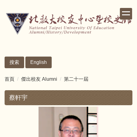
跳
到
主
要
內
容
區
搜索
English
首頁
傑出校友 Alumni
第二十一屆
蔡軒宇