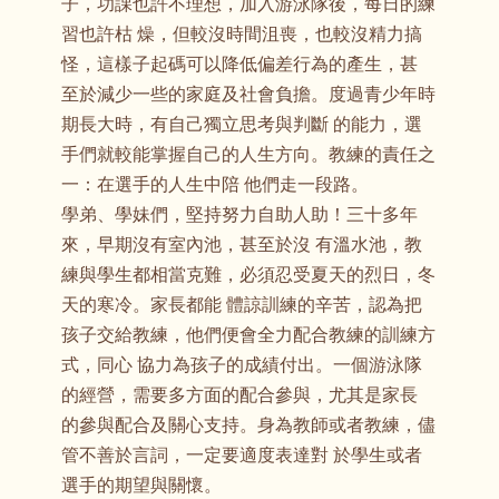
子，功課也許不理想，加入游泳隊後，每日的練
習也許枯 燥，但較沒時間沮喪，也較沒精力搞
怪，這樣子起碼可以降低偏差行為的產生，甚
至於減少一些的家庭及社會負擔。度過青少年時
期長大時，有自己獨立思考與判斷 的能力，選
手們就較能掌握自己的人生方向。教練的責任之
一：在選手的人生中陪 他們走一段路。
學弟、學妹們，堅持努力自助人助！三十多年
來，早期沒有室內池，甚至於沒 有溫水池，教
練與學生都相當克難，必須忍受夏天的烈日，冬
天的寒冷。家長都能 體諒訓練的辛苦，認為把
孩子交給教練，他們便會全力配合教練的訓練方
式，同心 協力為孩子的成績付出。一個游泳隊
的經營，需要多方面的配合參與，尤其是家長
的參與配合及關心支持。身為教師或者教練，儘
管不善於言詞，一定要適度表達對 於學生或者
選手的期望與關懷。