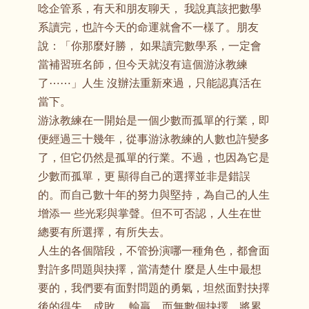
唸企管系，有天和朋友聊天， 我說真該把數學
系讀完，也許今天的命運就會不一樣了。朋友
說：「你那麼好勝， 如果讀完數學系，一定會
當補習班名師，但今天就沒有這個游泳教練
了⋯⋯」人生 沒辦法重新來過，只能認真活在
當下。
游泳教練在一開始是一個少數而孤單的行業，即
便經過三十幾年，從事游泳教練的人數也許變多
了，但它仍然是孤單的行業。不過，也因為它是
少數而孤單，更 顯得自己的選擇並非是錯誤
的。而自己數十年的努力與堅持，為自己的人生
增添一 些光彩與掌聲。但不可否認，人生在世
總要有所選擇，有所失去。
人生的各個階段，不管扮演哪一種角色，都會面
對許多問題與抉擇，當清楚什 麼是人生中最想
要的，我們要有面對問題的勇氣，坦然面對抉擇
後的得失、成敗、 輸贏。而無數個抉擇，將累