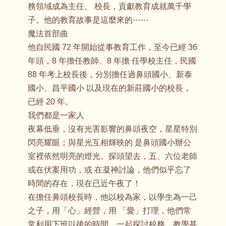
務領域成為主任、 校長，貢獻教育成就萬千學
子。他的教育故事是這麼來的⋯⋯
魔法首部曲
他自民國 72 年開始從事教育工作，至今已經 36
年頭，8 年擔任教師、8 年擔 任學校主任，民國
88 年考上校長後，分別擔任過鼻頭國小、新泰
國小、昌平國小 以及現在的新莊國小的校長，
已經 20 年。
我們都是一家人
夜幕低垂，沒有光害影響的鼻頭夜空，星星特別
閃亮耀眼；與星光互相輝映的 是鼻頭國小辦公
室裡依然明亮的燈光。探頭望去，五、六位老師
或在伏案用功，或 在凝神討論，他們似乎忘了
時間的存在，現在已近午夜了！
在擔任鼻頭校長時，他以校為家，以學生為一己
之子，用「心」經營，用 「愛」打理，他們常
常利用下班以後的時間，一起探討校務、教學甚