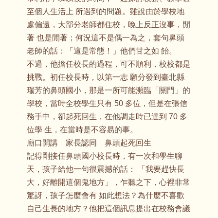
至個人生活上 所遇到的問題。雖說由於學校地
處偏遠，大部分老師都住校，晚上反正沒事，閒
著 也是閒著；何況這不是偶一為之，套句鼻頭
老師的話：「這是常態！」他們甘之如 飴。
不過，他擔任校長的過程，可不順利，校校都是
挑戰。初任校長時，以第一志 願分發到臺北縣
瑞芳的鼻頭國小，那是一所可能瀕臨「關門」的
學校，當時全校學生只有 50 多位，但是在張信
務手中，卻起死回生，在他調走時已達到 70 多
位學 生，在當時是不容易的事。
廟口開講 家長認同 鼻頭起死回生
記得剛接任鼻頭國小校長時，有一次和學生聊
天，孩子給他一句很震撼的話： 「我要趕快長
大，好離開這個鬼地方」，乍聽之下，心裡非常
驚訝，孩子怎麼會有 如此想法？為什麼不喜歡
自己生長的地方？他把這個訊息提出在校務會議