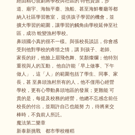
經由精心規劃將學校與社區的 特色資源，步
道、廟宇、海蝕平臺、漁船、甚至海鮮餐廳等都
納入社區學習教室， 提供孩子學習的機會，並
擴大學習的範圍，讓學習的觸角由學校延伸至社
區，成功 蛻變漁村學校。
鼻頭國小真的很不一樣。與張校長談話，你會感
受到他對學校的疼惜之情，講 到孩子、老師、
家長的好，他臉上眉飛色舞、笑顏燦爛；他特別
重視與人的互動， 他自許能「早上做事、下午
做人」，這「人」的範圍包括了學生、同事、家
長，甚 至鼻頭漁村所有的人，他不僅用心經營
學校，更有心帶動鼻頭地區的發展；更難能 可
貴的是，每提及校務的經營，他總不忘感念前任
校長的付出，並期許自己也能努 力，待將來交
棒時，不負前人所託。
魔法第二樂章
新泰新挑戰 都市學校種稻