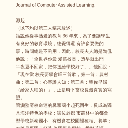
Journal of Computer Assisted Learning.
源起
（以下均以第三人稱來敘述）
話說他從事熱愛的教育 36 年來，為了要讓學生
有良好的教育環境，總覺得還 有許多要做的
事，時間總是不夠用，因此，校長夫人總是陶侃
他說：「全世界你最 愛當校長，透早就出門，
半夜還不回家，把你送給學校好了」。他回說：
「現在當 校長要學會唱三首歌，第一首：農村
曲；第二首：心事誰人知；第三首：望你早歸
（給家人唱的）」，正是時下當校長最真實的寫
照。
讓瀕臨廢校命運的鼻頭國小起死回生，反成為獨
具海洋特色的學校；讓位於都 市叢林中的都會
型學校新泰國小，有機會在校園裡種稻、養羊；