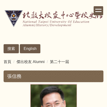
跳
到
主
要
內
容
區
搜索
English
首頁
傑出校友 Alumni
第二十一屆
張信務