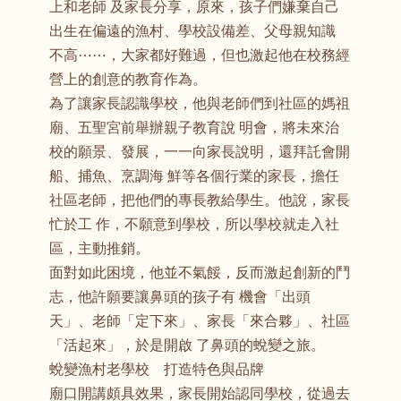
上和老師 及家長分享，原來，孩子們嫌棄自己
出生在偏遠的漁村、學校設備差、父母親知識
不高⋯⋯，大家都好難過，但也激起他在校務經
營上的創意的教育作為。
為了讓家長認識學校，他與老師們到社區的媽祖
廟、五聖宮前舉辦親子教育說 明會，將未來治
校的願景、發展，一一向家長說明，還拜託會開
船、捕魚、烹調海 鮮等各個行業的家長，擔任
社區老師，把他們的專長教給學生。他說，家長
忙於工 作，不願意到學校，所以學校就走入社
區，主動推銷。
面對如此困境，他並不氣餒，反而激起創新的鬥
志，他許願要讓鼻頭的孩子有 機會「出頭
天」、老師「定下來」、家長「來合夥」、社區
「活起來」，於是開啟 了鼻頭的蛻變之旅。
蛻變漁村老學校 打造特色與品牌
廟口開講頗具效果，家長開始認同學校，從過去