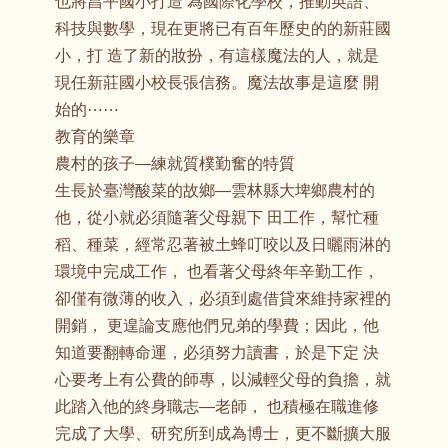
也將昌平國小打造 為國際化學校，推動英語、
科技與數學，現在更將已有百年歷史的的新莊國
小，打 造了新的妝扮，有這樣魔法的人，就是
現任新莊國小校長張信務。魔法故事是這麼 開
始的⋯⋯
教育的樂章
農村的孩子—練就質樸勤奮的特質
生長於臺灣酸菜的故鄉—雲林縣大埤鄉農村的
他，從小就必須隨著父母親下 田工作，幫忙種
稻、種菜，經常忍著被土蜂叮咬以及日曬雨淋的
環境中完成工作， 也看著父母終年辛勤工作，
卻僅有微薄的收入，必須到處借貸來維持家裡的
開銷， 更遑論支應他們兄弟的學費；因此，他
知道要翻轉命運，必須努力讀書，於是下定 決
心要考上有公費的師專，以減輕父母的負擔，就
此踏入他的終身職志—老師， 也積極在職進修
完成了大學、研究所到成為博士，更不斷擴大服