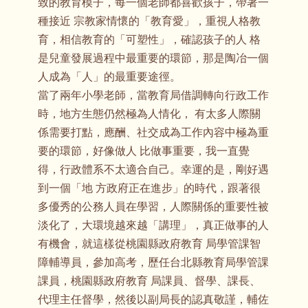
致的教育模子，每一個老師都喜歡孩子，帶著一
種接近 宗教家情懷的「教育愛」，重視人格教
育，相信教育的「可塑性」，確認孩子的人 格
是兒童發展過程中最重要的環節，那是陶冶一個
人成為「人」的最重要途徑。
當了兩年小學老師，當教育局借調轉向行政工作
時，地方生態仍然極為人情化， 有太多人際關
係需要打點，應酬、社交成為工作內容中極為重
要的環節，好像做人 比做事重要，我一直覺
得，行政體系不太適合自己。幸運的是，剛好遇
到一個「地 方政府正在進步」的時代，跟著很
多優秀的公務人員在學習，人際關係的重要性被
淡化了，大環境越來越「講理」，真正做事的人
有機會，就這樣從桃園縣政府教育 局學管課智
障輔導員，參加高考，歷任台北縣教育局學管課
課員，桃園縣政府教育 局課員、督學、課長、
代理主任督學，然後以副局長的認真敬謹，輔佐