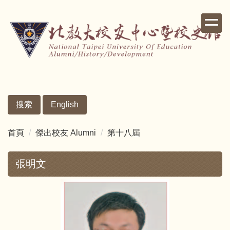
跳
到
主
要
內
容
區
搜索
English
首頁
傑出校友 Alumni
第十八屆
張明文