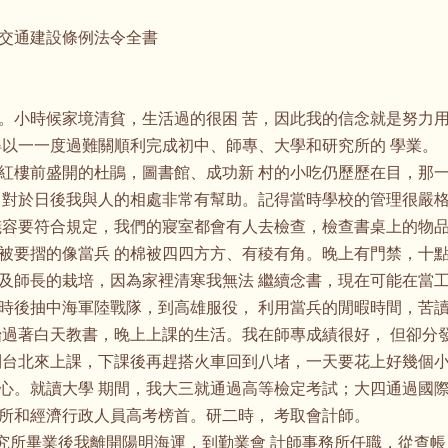
交通建設條例法令全書
。小時候家境清貧，生活過的很困 苦，因此我的信念就是努力
得以一一度過難關順利完成初中、師專、大學和研究所的 學業。
紅樓前盛開的杜鵑，圖書館、成功新 村的小吃仍歷歷在目，那
，對於日後我與人的相處非常有幫助。記得當時學校的管理很嚴
儀容要符合規定，我們的寢室都會有人去檢查，檢查書桌上的物品
被要摺的像當兵 的棉被四四方方、有稜有角。晚上有門禁，十點
及師長的栽培，因為家裡清寒我無法 繼續念書，現在可能在當
時後抽中海軍陸戰隊，到高雄服役， 利用當兵的閒暇時間，苦
始過著白天教書，晚上上課的生活。我在師專成績很好， 但卻分
到台北來上課，下課後再趕搭火車回到八堵，一天要花上好幾個小
心。就讀大學 期間，我大三就通過高等檢定考試；大四通過國際
所和經濟行政人員高考榜首。研二時， 考取會計師。
研究所畢業後我離開陽明海運，到勤業會 計師事務所任職，從查帳員