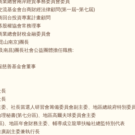
中華民國全國商業總會兩岸經貿事務委員會委員
財團法人海峽交流基金會台商財經法律顧問(第一屆~第七屆)
濟部促進台商回台投資專案計畫顧問
併購與私募股權協會常務理事
華民國全國商業總會財稅金融委員會
州昆山南京)團長
(長沙及南昌)團長社會公益團體擔任職務:
蘋果日報慈善基金會董事
社長
社長
聯誼委員會主委、社長當選人研習會籌備委員會副主委、地區總統府特別委
、地區助理秘書(第七分區)、地區高爾夫球委員會主委
監(第七分區)、地區年會財務主委、輔導成立龍華扶輪社總監特別代表
年會推廣副主委兼執行長