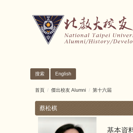
跳
到
主
要
內
容
區
搜索
English
首頁
傑出校友 Alumni
第十六屆
蔡松棋
基本資