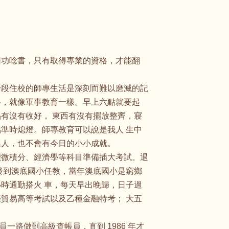
用功唸書，只有取得專業的資格，才能翻
一段住校的師專生活是深刻而難以磨滅的記
格，就像軍事教育一樣。早上六點就要起
有沒有收好， 東西有沒有擺放整齊，寢
準時熄燈。師專教育可以說是我人 生中
工人，也不會有今日的小小成就。
讀微積分、經濟學等科目準備插大考試。退
發到澳底國小任教，當年澳底國小是窮鄉
時通勤搭火 車，每天早出晚歸，日子過
貿易高等考試以及乙種金融特考； 大五
一路做到高級查帳員，直到 1986 年才