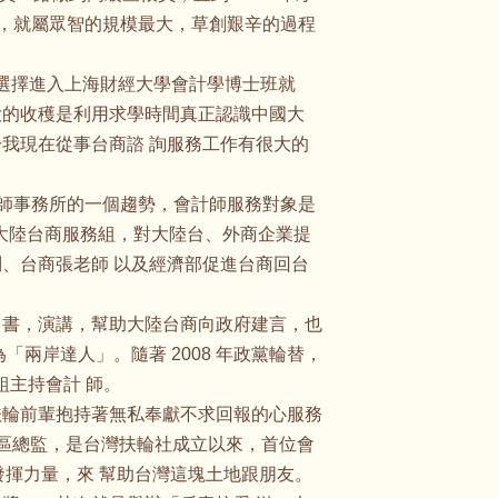
外，就屬眾智的規模最大，草創艱辛的過程
我選擇進入上海財經大學會計學博士班就
 大的收穫是利用求學時間真正認識中國大
我現在從事台商諮 詢服務工作有很大的
計師事務所的一個趨勢，會計師服務對象是
執掌大陸台商服務組，對大陸台、外商企業提
、台商張老師 以及經濟部促進台商回台
出書，演講，幫助大陸台商向政府建言，也
兩岸達人」。隨著 2008 年政黨輪替，
組主持會計 師。
扶輪前輩抱持著無私奉獻不求回報的心服務
0 地區總監，是台灣扶輪社成立以來，首位會
，發揮力量，來 幫助台灣這塊土地跟朋友。