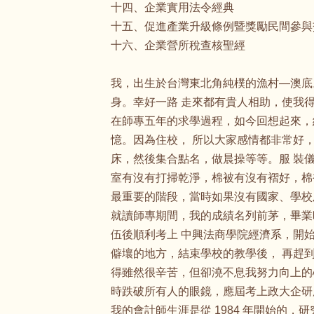
十四、企業實用法令經典
十五、促進產業升級條例暨獎勵民間參與
十六、企業營所稅查核聖經
我，出生於台灣東北角純樸的漁村—澳底
身。幸好一路 走來都有貴人相助，使我
在師專五年的求學過程，如今回想起來，
憶。因為住校， 所以大家感情都非常好
床，然後集合點名，做晨操等等。服 裝
室有沒有打掃乾淨，棉被有沒有褶好，棉
最重要的階段，當時如果沒有國家、學校
就讀師專期間，我的成績名列前茅，畢業
伍後順利考上 中興法商學院經濟系，開
僻壤的地方，結束學校的教學後， 再趕
得雖然很辛苦，但卻澆不息我努力向上的
時跌破所有人的眼鏡，應屆考上政大企研
我的會計師生涯是從 1984 年開始的，