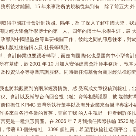
務所後才離開。15 年來事務所的規模從無到有，除了前五大 
順利取得中國註冊會計師執照。隔年，為 了深入了解中國大陸，
取得上海財經大學會計學博士的第一人。四年的博士生求學生涯，最
 政部與中國證監會等重要機關工作，彼此之間的訊息往來，對於
務出版社總編輯以及 社長等職務。
轉型，會計師業也要跟著轉型，而走向國 際化也是國內中小型會
有基礎，於 2001 年 10 月加入安侯建業會計師事務所， 
關及投資法令等專業諮詢服務。同時擔任海基會台商財經法律顧問
我也將我觀察到的兩岸經濟情勢、感 受寫成文章投稿到報社，
稅、會計以及輔導台商回台投（融）資等相關議題，被 媒體封為「
前也擔任 KPMG 臺灣所執行董事以及海外企業來台掛牌專案小
許多來自各行各業的菁英，豐富了我 的人生視野，也看到許多
更是一種無形資產。在 2006 年 7 月我擔任國際扶輪 352
間，帶著 83 個扶輪社、3398 個社員，希望用扶輪社這個平台