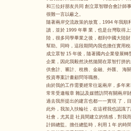
和三位好朋友共同 創立眾智聯合會計師事
很難一言以蔽之。
隨著兩岸交流政策的放寬，1994 年我
讀，並於 1999 年畢 業，也是台灣
陸，很多同學畢業之後，都到中國大陸財
幫助。同時，這段期間內我也擔任實用稅
成立眾智 15 年後，隨著國內企業發展
企業，因此我毅然決然拋開在眾智打拼的所
供會計、審計、稅務、金融、外匯、 海
投資專案計畫顧問等職務。
由於我的工作需要經常往返兩岸，多年來
常常受邀報章 雜誌及媒體訪問有關兩岸財
過去我所提出的建言也都一一實現 了，目
此外，我加入扶輪社，在這裡我也認識了
社會，尤其是 社員間建立的情感，對我而言
計師總監。擔任總監時，利用 1 年 的時