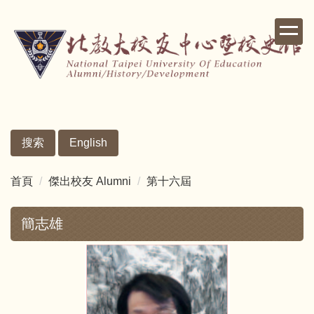
跳
到
主
要
內
容
區
搜索
English
首頁
傑出校友 Alumni
第十六屆
簡志雄