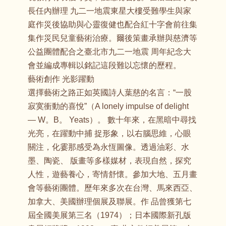
長任內辦理 九二一地震東星大樓受難學生與家
庭作災後協助與心靈復健也配合紅十字會前往集
集作災民兒童藝術治療。爾後策畫承辦與慈濟等
公益團體配合之臺北市九二一地震 周年紀念大
會並編成專輯以銘記這段難以忘懷的歷程。
藝術創作 光影躍動
選擇藝術之路正如英國詩人葉慈的名言：“一股
寂寞衝動的喜悅”（A lonely impulse of delight
— W。B。 Yeats）。 數十年來，在黑暗中尋找
光亮，在躍動中捕 捉形象，以右腦思維，心眼
關注，化霎那感受為永恆圖像。透過油彩、水
墨、陶瓷、 版畫等多樣媒材，表現自然，探究
人性，遊藝養心，寄情舒懷。參加大地、五月畫
會等藝術團體。歷年來多次在台灣、馬來西亞、
加拿大、美國辦理個展及聯展。作 品曾獲第七
屆全國美展第三名（1974）；日本國際新孔版