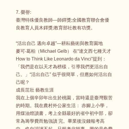
7. 榮譽:
臺灣特殊優良教師—師鐸獎;全國教育聯合會優
良教育人員木鐸獎;教育部社教有功獎。
“活出自己 邁向卓越”—耕耘藝術與教育園地
麥可‧葛柏（Michael Gelb） 在“達文西七種天才
How to Think Like Leonardo da Vinci”提到：
「我們是在以天才為榜樣，引導我們更活出自
己。」“活出自己” 似乎很簡單，但應如何活出自
己呢？
成長茁壯 藝教生涯
我在上個辛卯年出生於桃園，當時還是臺灣艱苦
的時期。我在農村外公家生活： 赤腳上小學，
用煤油燈讀書，考上全縣最好的省中初中部，卻
常為籌學費而勉強讀 完。畢業後沒錢報考高
中，也自認讀不起，只報考北師專，圖的是免費