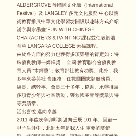
ALDERGROVE 等國際文化節（International
Festival）及 LANGLEY 多元文化服務 中心以藝
術教育推展中華文化學習坊開設以趣味方式介紹
漢字與水墨畫“FUN WITH CHINESE
CHARACTERS & PAINTING”課程並任教於溫
哥華 LANGARA COLLEGE 素描課程。
由於各方面的努力也獲得多項榮譽的肯定如：特
殊優良教師—師鐸獎 ；全國 教育聯合會優良教
育人員 “木鐸獎”；教育部社教有功獎。此外，我
多年來參與社 會服務，任救國團志願服務員、
組長、總幹事、會長三十多年，協助、承辦推展
多項青少年與社區活動，獲救國團壹等獎章與特
等勞績章。
活出喜悅 邁向卓越
2011 年歲次辛卯即將邁向壬辰 101 年。回顧一
甲子生涯中，北師五年是我人生 重要的關鍵