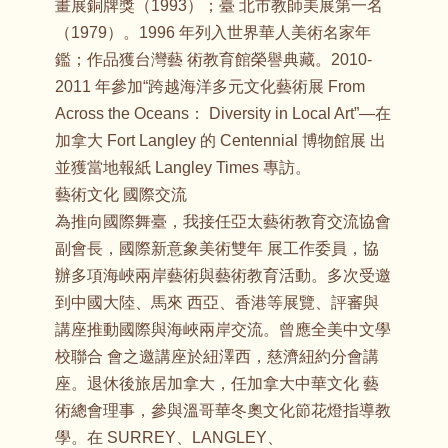
畫展銅牌獎（1993）；臺 北市教師美展第一名
（1979）。1996 年列入世界華人美術名家年
鑑；作品獲台灣藝 術教育館榮譽典藏。2010-
2011 年參加“跨越海洋多元文化藝術展 From
Across the Oceans： Diversity in Local Art”—在
加拿大 Fort Langley 的 Centennial 博物館展 出
並獲當地報紙 Langley Times 專訪。
藝術文化 國際交流
為推向國際舞臺，我接任亞太藝術教育交流協會
副會長，國際新意象美術雙年 展工作委員，協
辦多項海峽兩岸藝術與藝術教育活動。多次受邀
到中國大陸、馬來 西亞、香港等展覽、評審與
講座推動國際與海峽兩岸交流。曾應全美中文學
校聯合 會之邀講座於紐澤西，慈濟紐約分會講
座。退休後旅居加拿大，任加拿大中華文化 藝
術總會理事，參與溫哥華冬奧文化節花燈指導教
學。在 SURREY、LANGLEY、