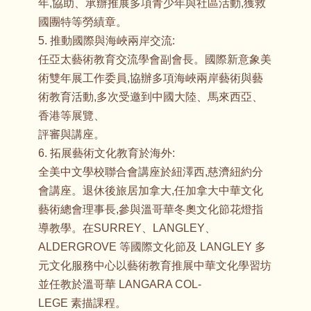
年,協助、承辦推展多項青少年與社區活動,獲救
國團特等勞績章。
5. 推動國際與海峽兩岸交流:
任亞太藝術教育交流學會副會長。國際新意象美
術雙年展工作委員,協辦多項海峽兩岸藝術與藝
術教育活動,多次受邀到中國大陸、馬來西亞、
香港等展覽、
評審與講座。
6. 拓展藝術文化教育於海外:
全美中文學校聯合會講座於紐澤西,慈濟紐約分
會講座。退休後旅居加拿大,任加拿大中華文化
藝術總會理事長,參與溫哥華冬奧文化節花燈指
導教學。在SURREY、LANGLEY、
ALDERGROVE 等國際文化節及 LANGLEY 多
元文化服務中心以藝術教育推展中華文化學習坊
並任教於溫哥華 LANGARA COL-
LEGE 素描課程。