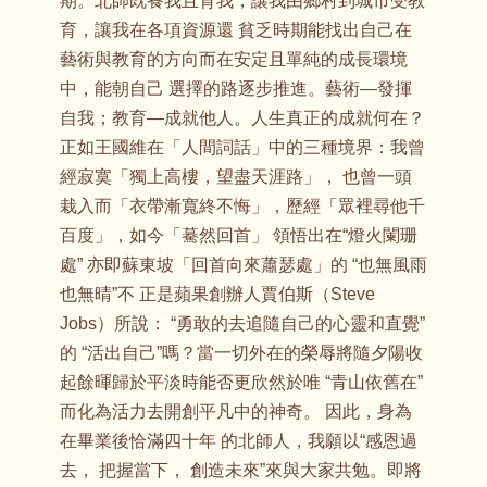
期。北師既養我且育我，讓我由鄉村到城市受教
育，讓我在各項資源還 貧乏時期能找出自己在
藝術與教育的方向而在安定且單純的成長環境
中，能朝自己 選擇的路逐步推進。藝術—發揮
自我；教育—成就他人。人生真正的成就何在？
正如王國維在「人間詞話」中的三種境界：我曾
經寂寞「獨上高樓，望盡天涯路」， 也曾一頭
栽入而「衣帶漸寬終不悔」，歷經「眾裡尋他千
百度」，如今「驀然回首」 領悟出在“燈火闌珊
處” 亦即蘇東坡「回首向來蕭瑟處」的 “也無風雨
也無晴”不 正是蘋果創辦人賈伯斯（Steve
Jobs）所說： “勇敢的去追隨自己的心靈和直覺”
的 “活出自己”嗎？當一切外在的榮辱將隨夕陽收
起餘暉歸於平淡時能否更欣然於唯 “青山依舊在”
而化為活力去開創平凡中的神奇。 因此，身為
在畢業後恰滿四十年 的北師人，我願以“感恩過
去， 把握當下， 創造未來”來與大家共勉。即將