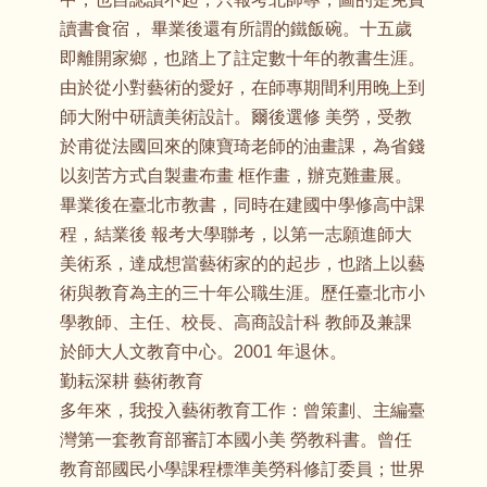
讀書食宿， 畢業後還有所謂的鐵飯碗。十五歲
即離開家鄉，也踏上了註定數十年的教書生涯。
由於從小對藝術的愛好，在師專期間利用晚上到
師大附中研讀美術設計。爾後選修 美勞，受教
於甫從法國回來的陳寶琦老師的油畫課，為省錢
以刻苦方式自製畫布畫 框作畫，辦克難畫展。
畢業後在臺北市教書，同時在建國中學修高中課
程，結業後 報考大學聯考，以第一志願進師大
美術系，達成想當藝術家的的起步，也踏上以藝
術與教育為主的三十年公職生涯。歷任臺北市小
學教師、主任、校長、高商設計科 教師及兼課
於師大人文教育中心。2001 年退休。
勤耘深耕 藝術教育
多年來，我投入藝術教育工作：曾策劃、主編臺
灣第一套教育部審訂本國小美 勞教科書。曾任
教育部國民小學課程標準美勞科修訂委員；世界