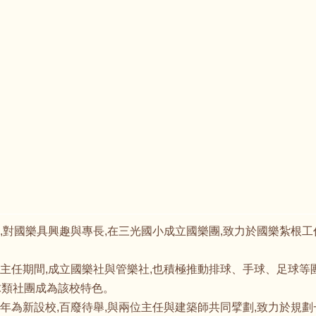
誌
市三重區五華國小校長
師國樂社,對國樂具興趣與專長,在三光國小成立國樂團,致力於國樂紮
國小擔任主任期間,成立國樂社與管樂社,也積極推動排球、手球、足球
球類社團成為該校特色。
該校當年為新設校,百廢待舉,與兩位主任與建築師共同擘劃,致力於規