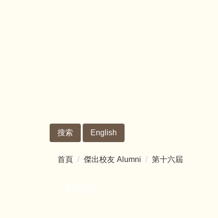
跳
到
主
要
內
容
區
搜索
English
首頁
傑出校友 Alumni
第十六屆
劉書誌
基本資