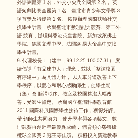
外語團體第 1 名，外交小尖兵全國第 2 名， 英
語短劇比賽全國第 1 名，臺北市青少年文學獎 3
項首獎及特優第 1 名。 恢復辦理國際扶輪社交
換學生計畫，承辦臺北市數理能力競賽、第二外
語 競賽，辦理與香港英皇書院、新加坡萊佛士
學院、德國文理中學、法國路 易大帝高中交換
學生計畫。
9. 代理校長：（建中，99.12.25-100.07.31） 賡
續倡導「有品建中人」理念，並以「整潔校園，
有序建中」為具體方針， 以人車分道改善上下
學秩序，以愛心和耐心感動師生，使學生朝
（集）會 聽講秩序、教室及校園整潔大幅改
善，受師生肯定。 承辦國立臺灣科學教育館
2011 國際科展國際學生接待工作，獲得好評。
帶 領師生共同努力，使升學率與各項藝文、數
理競賽再創近年最優異成績， 體育類亦榮獲橄
欖球全國賽 3 冠王等佳績。 積極投入新建教學