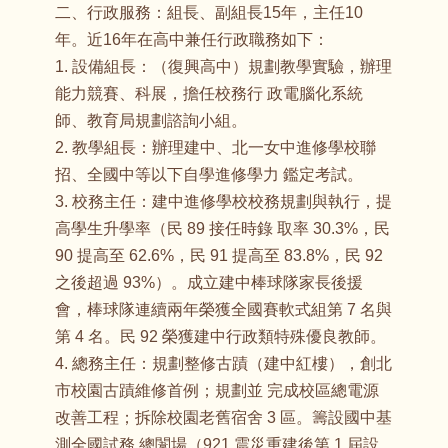
二、行政服務：組長、副組長15年，主任10
年。近16年在高中兼任行政職務如下：
1. 設備組長：（復興高中）規劃教學實驗，辦理
能力競賽、科展，擔任校務行 政電腦化系統
師、教育局規劃諮詢小組。
2. 教學組長：辦理建中、北一女中進修學校聯
招、全國中等以下自學進修學力 鑑定考試。
3. 校務主任：建中進修學校校務規劃與執行，提
高學生升學率（民 89 接任時錄 取率 30.3%，民
90 提高至 62.6%，民 91 提高至 83.8%，民 92
之後超過 93%）。成立建中棒球隊家長後援
會，棒球隊連續兩年榮獲全國賽軟式組第 7 名與
第 4 名。民 92 榮獲建中行政類特殊優良教師。
4. 總務主任：規劃整修古蹟（建中紅樓），創北
市校園古蹟維修首例；規劃並 完成校區總電源
改善工程；拆除校園老舊宿舍 3 區。籌設國中基
測全國試務 總闈場（921 震災重建後第 1 屆設