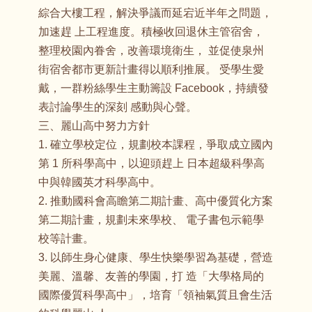
綜合大樓工程，解決爭議而延宕近半年之問題，
加速趕 上工程進度。積極收回退休主管宿舍，
整理校園內眷舍，改善環境衛生， 並促使泉州
街宿舍都市更新計畫得以順利推展。 受學生愛
戴，一群粉絲學生主動籌設 Facebook，持續發
表討論學生的深刻 感動與心聲。
三、麗山高中努力方針
1. 確立學校定位，規劃校本課程，爭取成立國內
第 1 所科學高中，以迎頭趕上 日本超級科學高
中與韓國英才科學高中。
2. 推動國科會高瞻第二期計畫、高中優質化方案
第二期計畫，規劃未來學校、 電子書包示範學
校等計畫。
3. 以師生身心健康、學生快樂學習為基礎，營造
美麗、溫馨、友善的學園，打 造「大學格局的
國際優質科學高中」，培育「領袖氣質且會生活