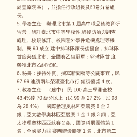
於豐原院區），並擔任行政組長及印卷分卷組
長。
5. 學務主任：辦理北市第 1 屆高中職品德教育研
習營，研訂臺北市中等學校性 騷擾防治與調查
處理、校規修訂、校園意外事件危機處理等機
制。民 93 成立 建中排球隊家長後援會，排球隊
首度榮獲北市、全國賽乙組冠軍；籃球隊首 度
榮獲北市乙組冠軍。
6. 秘書：接待外賓、撰寫新聞稿等公關事宜，民
97-99 連續兩年榮獲臺北市行 銷績優獎 4 次。
7. 教務主任：（建中） 民 100 高三學測全校
43.4%達 70 級分以上（民 99 為 27.2%，民 98
為 28.4%），國際數理奧林匹亞競賽 8 金 2
銀，亞太數學奧林匹亞競賽 1 金 1 銀 3 銅，亞
太物理奧林匹亞競賽 2 銀，國際科展團體第 1
名，全國能力競 賽團體優勝第 1 名，北市第二