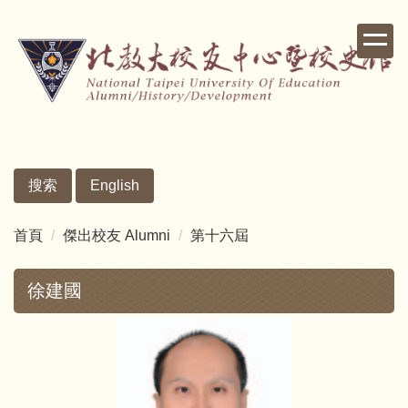
跳
到
主
要
內
容
區
搜索
English
首頁
傑出校友 Alumni
第十六屆
徐建國