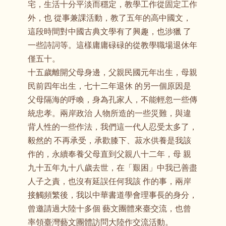
宅，生活十分平淡而穩定，教學工作從固定工作
外，也 從事兼課活動，教了五年的高中國文，
這段時間對中國古典文學有了興趣，也涉獵 了
一些詩詞等。這樣庸庸碌碌的從教學職場退休年
僅五十。
十五歲離開父母身邊，父親民國元年出生，母親
民前四年出生，七十二年退休 的另一個原因是
父母隔海的呼喚，身為孔家人，不能輕忽一些傳
統忠孝。兩岸政治 人物所造的一些災難，與違
背人性的一些作法，我們這一代人忍受太多了，
毅然的 不再承受，承歡膝下、菽水供養是我該
作的，永續奉養父母直到父親八十二年，母 親
九十五年九十八歲去世，在「艱困」中我已善盡
人子之責，也沒有延誤任何我該 作的事，兩岸
接觸頻繁後，我以中華書道學會理事長的身分，
曾邀請過大陸十多個 藝文團體來臺交流，也曾
率領臺灣藝文團體訪問大陸作交流活動。