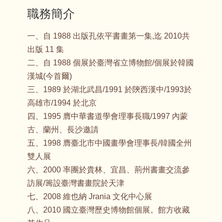
職務簡介
一、自 1988 出版孔依平書畫第一集,迄 2010共
出版 11 集
二、自 1988 個展於臺灣省立博物館/個展於韓國
漢城(今首爾)
三、1989 於湖北武昌/1991 於陝西漢中/1993於
高雄市/1994 於北京
四、1995 膺中華書道學會理事長職/1997 內蒙
古、蘭州、長沙邀請
五、1998 膺臺北市中國畫學會理事長/韓國全州
雙人展
六、2000 率團於貴林、宜昌、荊州書畫交流參
訪展/籌設臺灣書畫院於天津
七、2008 維也納 Jrania 文化中心展
八、2010 國立臺灣歷史博物館個展。館方收藏