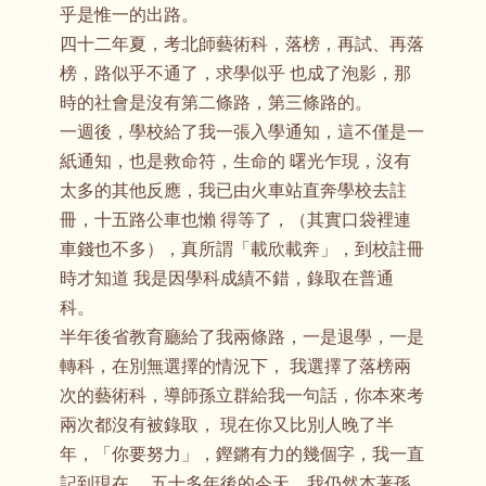
乎是惟一的出路。
四十二年夏，考北師藝術科，落榜，再試、再落
榜，路似乎不通了，求學似乎 也成了泡影，那
時的社會是沒有第二條路，第三條路的。
一週後，學校給了我一張入學通知，這不僅是一
紙通知，也是救命符，生命的 曙光乍現，沒有
太多的其他反應，我已由火車站直奔學校去註
冊，十五路公車也懶 得等了，（其實口袋裡連
車錢也不多），真所謂「載欣載奔」，到校註冊
時才知道 我是因學科成績不錯，錄取在普通
科。
半年後省教育廳給了我兩條路，一是退學，一是
轉科，在別無選擇的情況下， 我選擇了落榜兩
次的藝術科，導師孫立群給我一句話，你本來考
兩次都沒有被錄取， 現在你又比別人晚了半
年，「你要努力」，鏗鏘有力的幾個字，我一直
記到現在， 五十多年後的今天，我仍然本著孫