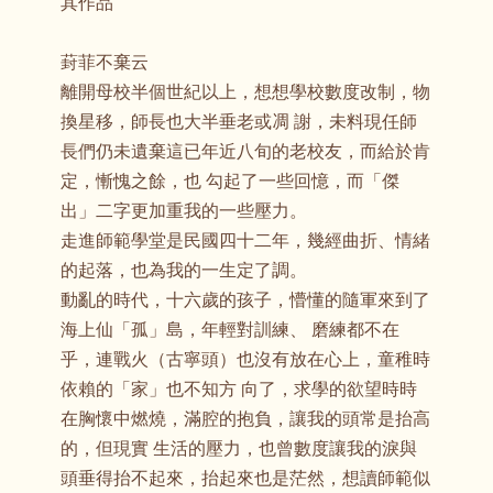
其作品
葑菲不棄云
離開母校半個世紀以上，想想學校數度改制，物
換星移，師長也大半垂老或凋 謝，未料現任師
長們仍未遺棄這已年近八旬的老校友，而給於肯
定，慚愧之餘，也 勾起了一些回憶，而「傑
出」二字更加重我的一些壓力。
走進師範學堂是民國四十二年，幾經曲折、情緒
的起落，也為我的一生定了調。
動亂的時代，十六歲的孩子，懵懂的隨軍來到了
海上仙「孤」島，年輕對訓練、 磨練都不在
乎，連戰火（古寧頭）也沒有放在心上，童稚時
依賴的「家」也不知方 向了，求學的欲望時時
在胸懷中燃燒，滿腔的抱負，讓我的頭常是抬高
的，但現實 生活的壓力，也曾數度讓我的淚與
頭垂得抬不起來，抬起來也是茫然，想讀師範似