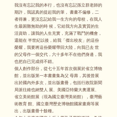
我沒有忘記我的本行，也沒有忘記孫立群老師的
期許，我認真的提起我的筆， 書畫不偏修，二
者得兼，更沒忘記給我一生方向的母校，在我人
生最困難無助的時 候，它給我方向及實質的生
活資助，讓我的人生充實，充滿了戰鬥的機會，
還能在 半世紀以後，給我「傑出校友」的這份
榮耀，我要將這份榮耀帶回大陸，向我已去 世
的父母作一個交代，六十多年不在他們身邊，我
也把自已完成得不錯。
個人創作部分，從七十五年首次個展於省立博物
館，並出版第一本書畫集為父 母壽，其後曾展
出於國內外多次，並出版畫冊，包括行政院新聞
局派往維也納雙人 展、美國亞特蘭大奧運展、
省立美術館展（現為國立臺灣美術館），臺灣藝
術教育 館、國立臺灣歷史博物館國家畫廊等展
出，出版畫冊十餘種。