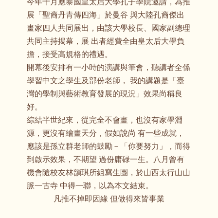
今年十月應泰國皇太后大學孔子學院邀請，為推
展「聖裔丹青傳四海」於曼谷 與大陸孔裔傑出
畫家四人共同展出，由該大學校長、國家副總理
共同主持揭幕，展 出者經費全由皇太后大學負
擔，接受高規格的禮遇。
開幕後安排有一小時的演講與筆會，聽講者全係
學習中文之學生及部份老師， 我的講題是「臺
灣的學制與藝術教育發展的現況」效果尚稱良
好。
綜結半世紀來，從完全不會畫，也沒有家學淵
源，更沒有繪畫天分，假如說尚 有一些成就，
應該是孫立群老師的鼓勵－「你要努力」，而得
到啟示效果，不期望 過份庸碌一生。八月曾有
機會隨校友林韻琪所組寫生團，於山西太行山山
脈一古寺 中得一聯，以為本文結束。
凡推不掉即因緣 但做得來皆事業