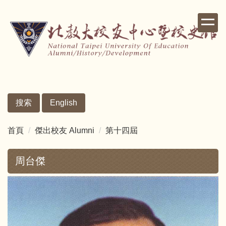
跳
到
主
要
內
容
區
搜索
English
首頁
傑出校友 Alumni
第十四屆
周台傑