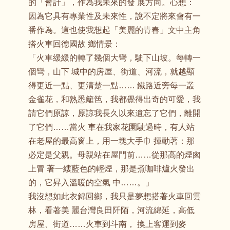
的「會計」，作為我未來的發 展方向。心想：
因為它具有專業性及未來性，說不定將來會有一
番作為。這也使我想起「美麗的青春」文中主角
搭火車回德國故 鄉情景：
「火車緩緩的轉了幾個大彎，駛下山坡。每轉一
個彎，山下 城中的房屋、街道、河流，就越顯
得更近一點、更清楚一點…… 鐵路近旁每一叢
金雀花，和熟悉籬笆，我都覺得出奇的可愛，我
請它們原諒，原諒我長久以來遺忘了它們，離開
了它們……當火 車在我家花園駛過時，有人站
在老屋的最高窗上，用一塊大手巾 揮動著：那
必定是父親。母親站在屋門前……從那高的煙囪
上冒 著一縷藍色的輕煙，那是煮咖啡爐火發出
的，它昇入溫暖的空氣 中……。」
我沒想如此衣錦回鄉，我只是夢想搭著火車回雲
林，看著美 麗台灣良田阡陌，河流綿延，高低
房屋、街道……火車到斗南， 換上客運到麥