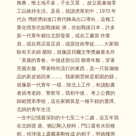
務農，惟土地不多，子女又眾 ， 故父親兼做零
工以維持生活。及長，就讀虎尾初中，1970 年
代台 灣經濟由進口替代轉為出口導向，這種工
業化情形仿如戰後歐 洲，亦如戰後日本，許多
新一代青年都往北部發展，或在工廠當 作業
員，或在商店當店員，或當技術學徒……大家期
盼有天衣錦 榮歸，就像諾貝爾文學獎赫塞名作
「美麗的青春」中描述那位回 鄉青年般，穿著
亮麗衣服，帶著時尚流行的東西，及一只裝滿物
品的新皮箱回來……。我家鄉雲林是窮困的縣，
就像新一代青年 一樣，除北上工作，有讀點書
者就考老師、警察等，我初中後， 考上公費的
師範體系學校，這在家鄉算是一種不錯的選擇。
北師的青年生活
一生中記憶最深刻的十七至二十二歲，這五年我
在北師渡 過。猶記剛入校時，門口還有水田種
稻，排球場上還曬著剛收成 的稻子，明德樓周