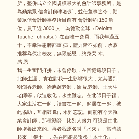
所，整併成立全國規模最大的會計師事務所，是
為勤業眾 信會計師事務所，並任董事迄今，勤
業眾信會計師事務所目前有 會計師約 150 餘
位，員工近 3000 人，為德勤全球（Deloitte
Touche Tohnatsu）在台唯一會員。而我年過五
十，不幸罹患肺部重 病，體力漸不如前，承蒙
推荐為傑出校友，無限感恩，終身榮 幸。
感 恩
我一生奮鬥打拼，未曾停歇，在回憶這段日子，
北師生涯， 實在對我一生影響很大，尤其遇到
劉鴻香老師、徐應輝老師，徐 紀老師、王天生
老師等，啟迪教化，永生難忘。在北師日子裡，
大家生活在一起，讀書在一起、起居在一起，彼
此協助，互相鼓 勵，永難忘記。而能有今天執
業會計師，那種勤勞、比別人努力 可說是由北
師培養出來的。再者我原名叫「水來」，當時聽
起來 「很土」，先在回想起還很「本土化」，