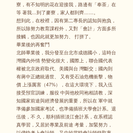
寮，有不知明的花在迎接我，路邊有「奉茶」在
等 著我…到了麥寮，家人都到齊……。
想到此，在校裡，因有第二專長的認知與抱負，
所以除努力教育課程外，又對「會計」方面多所
接觸，也因此就更加努力、 打拼了。
畢業後的再奮鬥
北師畢業後，我分發至台北市成德國小，這時台
灣國內外情 勢變化很大，國際上，聯合國代表
權被北京政府取代、美國與台 灣斷交；國內則
有蔣中正總統過世、 又有受石油危機衝擊，物
價 上漲厲害（47%），在這大環境下，我入伍
接受預官訓練，服役 中與他校同袍相請教，深
知國家前途與經濟發展的重要，所以在 軍中就
準備參加國家考試，也準備插班大學會計系。退
伍後，不 久，順利插班淡江會計系，在系裡認
真學習，又居於專業及前途 考量，加緊努力，
以儘快考上會計師，又由於當時會計師錄取率