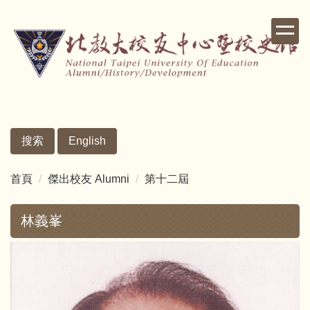
跳
到
主
要
內
容
區
搜索
English
首頁
傑出校友 Alumni
第十二屆
林義峯