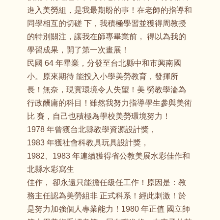
進入美勞組，是我最期盼的事！在老師的指導和
同學相互的切磋 下，我積極學習並獲得周教授
的特別關注，讓我在師專畢業前， 得以為我的
學習成果，開了第一次畫展！
民國 64 年畢業，分發至台北縣中和市興南國
小。原來期待 能投入小學美勞教育，發揮所
長！無奈，現實環境令人失望！美 勞教學淪為
行政酬庸的科目！雖然我努力指導學生參與美術
比 賽，自己也積極為學校美勞環境努力！
1978 年曾獲台北縣教學資源設計獎，
1983 年獲社會科教具玩具設計獎，
1982、1983 年連續獲得省公教美展水彩佳作和
北縣水彩寫生
佳作， 卻永遠只能擔任級任工作！原因是：教
務主任認為美勞組非 正式科系！經此刺激！於
是努力加強個人專業能力！1980 年正值 國立師