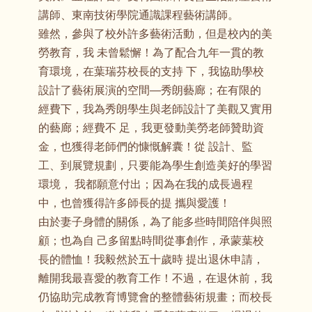
講師、東南技術學院通識課程藝術講師。
雖然，參與了校外許多藝術活動，但是校內的美
勞教育，我 未曾鬆懈！為了配合九年一貫的教
育環境，在葉瑞芬校長的支持 下，我協助學校
設計了藝術展演的空間—秀朗藝廊；在有限的
經費下，我為秀朗學生與老師設計了美觀又實用
的藝廊；經費不 足，我更發動美勞老師贊助資
金，也獲得老師們的慷慨解囊！從 設計、監
工、到展覽規劃，只要能為學生創造美好的學習
環境， 我都願意付出；因為在我的成長過程
中，也曾獲得許多師長的提 攜與愛護！
由於妻子身體的關係，為了能多些時間陪伴與照
顧；也為自 己多留點時間從事創作，承蒙葉校
長的體恤！我毅然於五十歲時 提出退休申請，
離開我最喜愛的教育工作！不過，在退休前，我
仍協助完成教育博覽會的整體藝術規畫；而校長