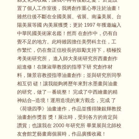
置了個人工作室後，我將創作重心專注於油畫！
雖然往後不斷在全國美展、省展、南瀛美展、台
陽美展等國 內美展獲獎；更於 1997 年獲邀編入
中華民國美術家名鑑！然而 在創作中，仍有自
覺不足的地方。此時雖因擔任美勞科主任，工
作繁忙，仍在詹正信校長的鼓勵支持下，積極投
考美術研究所， 進入師大美術研究所西畫創作
組進修！在陳淑華教授的指導下研 究創作材
料，陳景容教授指導油畫創作；並與研究所同學
相互切 磋！讓我能夠將歷年來對水墨畫與油畫
的研究，做了ㄧ番統整！ 完成了中西繪畫的精
神結合─造境！運用造境的東方觀念，完成 了
《荷塘四季》油畫連作，作品並獲得陳銀輝教授
油畫創作獎首 獎！展出時，受到各方的肯定與
讚賞；也讓我在 2000 年研究所 畢業展與北師校
友會館芝藝畫廊個展時，作品廣獲收藏！