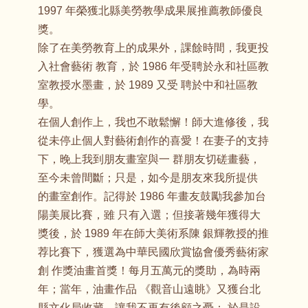
1997 年榮獲北縣美勞教學成果展推薦教師優良
獎。
除了在美勞教育上的成果外，課餘時間，我更投
入社會藝術 教育，於 1986 年受聘於永和社區教
室教授水墨畫，於 1989 又受 聘於中和社區教
學。
在個人創作上，我也不敢鬆懈！師大進修後，我
從未停止個人對藝術創作的喜愛！在妻子的支持
下，晚上我到朋友畫室與一 群朋友切磋畫藝，
至今未曾間斷；只是，如今是朋友來我所提供
的畫室創作。記得於 1986 年畫友鼓勵我參加台
陽美展比賽，雖 只有入選；但接著幾年獲得大
獎後，於 1989 年在師大美術系陳 銀輝教授的推
荐比賽下，獲選為中華民國欣賞協會優秀藝術家
創 作獎油畫首獎！每月五萬元的獎助，為時兩
年；當年，油畫作品 《觀音山遠眺》又獲台北
縣文化局收藏，讓我不再有後顧之憂； 於是設