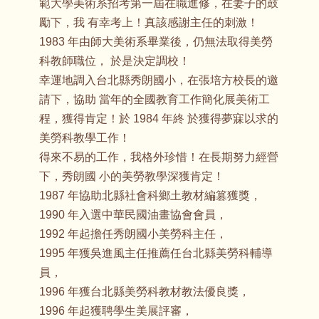
範大學美術系招考第一屆在職進修，在妻子的鼓
勵下，我 有幸考上！真該感謝主任的刺激！
1983 年由師大美術系畢業後，仍無法取得美勞
科教師職位， 於是決定調校！
幸運地調入台北縣秀朗國小，在張培方校長的邀
請下，協助 當年的全國教育工作簡化展美術工
程，獲得肯定！於 1984 年終 於獲得夢寐以求的
美勞科教學工作！
得來不易的工作，我格外珍惜！在長期努力經營
下，秀朗國 小的美勞教學深獲肯定！
1987 年協助北縣社會科鄉土教材編篡獲獎，
1990 年入選中華民國油畫協會會員，
1992 年起擔任秀朗國小美勞科主任，
1995 年獲吳進風主任推薦任台北縣美勞科輔導
員，
1996 年獲台北縣美勞科教材教法優良獎，
1996 年起獲聘學生美展評審，