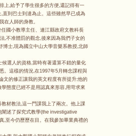
排上,給予了學生很多的方便,還記得有一
車上,直到巴士到達為止。這些雖然早已成為
了我在人師的身教。
,曾任國小教導主任、連江縣政府文教科長
法,不准體罰的觀念,後來因為我們子女的
舒博士,現為國立中山大學音樂系教授,北師
士候選人的資格,當時有著還算不錯的量化
。這樣的情況,在1997年5月轉念課程與
,博士論文的修正讓我的英文程度有所提升;他的
的做學態度已經不是用認真來形容,用苛求來
。
科教材教法,這一門課我上了兩次。他上課
學(the investigative
的認真,至今仍歷歷在目。在我參加畢業典禮的