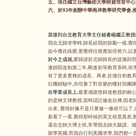
五、現任國立台灣藝術大學師資培育中心主
六、於93年創辦中華兩岸教學研究學會
當接到台北教育大學主任秘書楊繼正教授
我在北師求學時,師長給我的鼓勵一樣,覺
如今獲此殊榮,更覺得往後應加倍努力,以
於今之成就,
要歸諸於北師師長的提攜與照
逢師院改制第二年,剛進初等教育系時,班
有了更多實務的成長。再者,於擔任初教
社團經驗中,亦培養了對音樂的嗜好與團
在學業成長上,
最要感謝曾錦達教授的耐心
的是林文律教授,當時請託修改自傳,因
出來, 覺得好像不是只要修一修就可以了
新看了一看,覺得那時候的英文程度真差,
還在念師大博士班,常帶我去師大聽課。
留學英國,而我自行到美國求學,我們都一