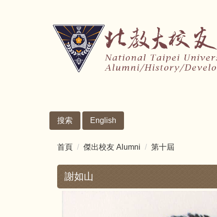
跳
到
主
要
內
容
區
搜索
English
首頁
傑出校友 Alumni
第十屆
謝如山