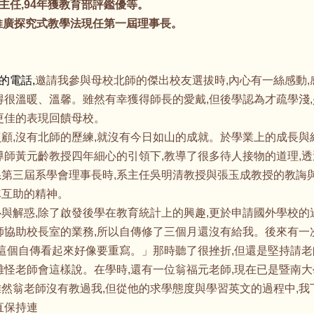
任,94年獲教育部評鑑優等。
,推廣探究式教學法現任第一屆理事長。
的電話,
邀請我參與母校北師的傑出校友選拔時,內心有一絲感動
得很溫暖、溫馨。雖然有幸獲得師長的愛戴,但後學認為才疏學淺
更佳的表現回饋母校。
顧,沒有北師的歷練,就沒有今日如山的成就。於學業上的成長與
導師黃元齡教授四年細心的引領下,教導了很多待人接物的道理,透
系第三屆系學會理事長時,系主任吳明清教授與張玉成教授的教誨
隊互助的精神。
與解惑,除了啟發後學在教育統計上的興趣,更於申請國外學校的
老師協助校長室的業務,所以自傳修了三個月還沒有給我。後來有一
,這個自傳看起來好像要重寫。」那時聽了很挫折,但還是堅持請
難怪老師會這樣說。在學時,還有一位翁福元老師,現在已是暨南
雖然翁老師沒有教過我,但從他的求學態度與學習英文的過程中,我
直保持連