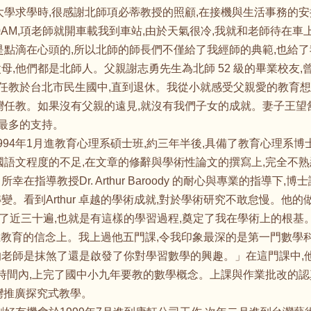
大學求學時,很感謝北師項必蒂教授的照顧,在接機與生活事務的安
30AM,項老師就開車載我到車站,由於天氣很冷,我就和老師待在
是點滴在心頭的,所以北師的師長們不僅給了我經師的典範,也給
母,他們都是北師人。父親謝志勇先生為北師 52 級的畢業校友
來任教於台北市民生國中,直到退休。我從小就感受父親愛的教育想
灣任教。如果沒有父親的遠見,就沒有我們子女的成就。妻子王望
我最多的支持。
94
年1月進教育心理系碩士班,約三年半後,具備了教育心理系博
國語文程度的不足,在文章的修辭與學術性論文的撰寫上,完全不熟悉
在指導教授Dr. Arthur Baroody 的耐心與專業的指導下
變。看到Arthur 卓越的學術成就,對於學術研究不敢怠慢。他
了近三十遍,也就是有這樣的學習過程,奠定了我在學術上的根基
在教育的信念上。我上過他五門課,令我印象最深的是第一門數學
是抹煞了還是啟發了你對學習數學的興趣。」在這門課中,他闡述了探究式教
的授課時間內,上完了國中小九年要教的數學概念。上課與作業批改
在台灣推廣探究式教學。