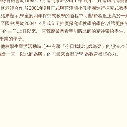
剛好有機會於1999年7月進到康軒公司工作,次年二月進到台灣藝
老師合作,於2001年9月正式與頂溪國小教學團進行探究式教學
。結果顯示,學童於四年探究式教學的過程中,明顯於程度上高於一
至國中;另於2004年4月成立了推廣探究式教學的學會,以讓更
中心的主任,上任以來,一直兢兢業業希望能將北師的精神帶給學生
畢業的學子。
他校學生舉辦活動時,心中有著「今日我以北師為榮」的想法,
我會一直「以北師為榮」的志業來貢獻所學,為教育盡些心力。