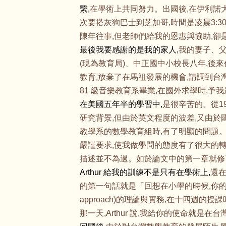
繫,
在學術上共同努力。出國後,在伊利諾
次要搭灰狗巴士到芝加哥,時間是凌晨3:
陳年往事,但老師們給我的恩惠與協助,卻
最後我要感謝的是我的家人,
我的妻子、父
(現為教育局)、中正國中小校長八年,後
教育,放棄了在馬祖發展的機會,請調到台
81 級音樂教育系畢業,在國外求學時,予
在美國五年半的學習中,
是很辛苦的。從19
研究背景,但由於英文程度的波差,又由於
教學系的數學教育組時,有了明顯的問題。所幸
嚴謹要求,使我做學問的態度有了很大的轉
描述並不為過。如於論文中的第一章就修
Arthur
給我的訓練不是只有在學術上,
還
的第一句話就是「回想在小學的時候,你的老師
approach)的理論與實務,在十四週
那一天,Arthur 說,我給你的使命就是