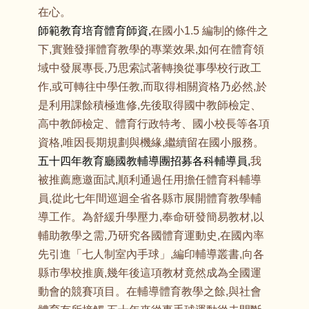
在心。
師範教育培育體育師資,
在國小1.5 編制的條件之
下,實難發揮體育教學的專業效果,如何在體育領
域中發展專長,乃思索試著轉換從事學校行政工
作,或可轉往中學任教,而取得相關資格乃必然,於
是利用課餘積極進修,先後取得國中教師檢定、
高中教師檢定、體育行政特考、國小校長等各項
資格,唯因長期規劃與機緣,繼續留在國小服務。
五十四年教育廳國教輔導團招募各科輔導員,
我
被推薦應邀面試,順利通過任用擔任體育科輔導
員,從此七年間巡迴全省各縣市展開體育教學輔
導工作。為舒緩升學壓力,奉命研發簡易教材,以
輔助教學之需,乃研究各國體育運動史,在國內率
先引進「七人制室內手球」,編印輔導叢書,向各
縣市學校推廣,幾年後這項教材竟然成為全國運
動會的競賽項目。在輔導體育教學之餘,與社會