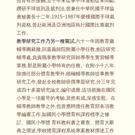
體育有所接觸,五十年來從事手球運動從未間斷,
鑽研手球規則及裁判法,曾兼任中華民國手球協
會秘書長十二年,1915~1987年榮獲國際手球裁
判資格,曾赴歐洲及亞洲地區執行國際比賽裁判
工作。
教學研究工作乃另一種嘗試,
六十一年因教育廳
輔導團裁撤,回嘉義師院附屬小學任教,創設研究
輔導處,負責職掌教學研究與師專學生實習輔導
業務,那是附屬小學特有的任務。在附小十八年,
除擔任部分體育教學外,積極輔導教師從事教學
研究工作,發起全校教師研撰專題研究,分三年完
成四十多篇研究論文,編印成冊,這項措施在國民
小學是一項嚴苛的考驗,居然有成,深感安慰。在
輔導教師教學之外,也曾應聘擔任教育部各項教
學編審工作,如國民小學體育科課程標準之修
訂、國民小學體 育科教科書之審查、體育大辭
典之撰述,學校體育課程系統專案教材撰述工作