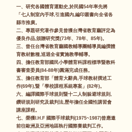
一、研究各國體育運動史,於民國54年率先將
「七人制室內手球,引進國內,編印叢書向全省各
縣市推廣。
二、專題研究著作參見曾獲台灣省教育廳評定為
優良作品,頒贈研究獎(73年、78年、85年)。
三、曾任台灣省教育廳國教輔導團輔導員編撰體
育教材數種,巡迴全省實施教學輔導。
四、擔任教育部國民小學體育科課程標準暨教科
書審查委員(84-88年)圓滿完成任務。
五、擔任教育部「體育大辭典,手球教材撰述工
作(69年),暨「學校課程系統專案」(82年)。
六、編譯國際手球規則暨十二人制躲避球規則,
鑽研規則研究及裁判法,歷年擔任全國性講習會
講座課程。
七、榮獲I.H.F 國際手球裁判(1975~1987)曾應邀
前往歐洲及亞洲地區執行國際賽裁判工作。