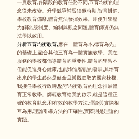
一貫教育,各階段的教育任務不同,五育均衡的理
念從未改變。升學競爭補習猖獗時期,智育掛帥,
學校教育偏廢,體育無法發揮效果。即使升學壓
力解除,殷制度、編制與觀念問題,體育師資仍無
法學以致用。
分析五育均衡教育,
應在「體育為本,
德育為先」
的基礎上,融合其他三育為一體實施教學。我在
服務的學校都倡導體育的重要性,體育的學習不
但能促進身心健康,也能增進智能的發展,其培育
出來的學生必然是健全且樂觀進取的國家棟樑。
我接任學校行政時,堅守均衡教育的理念推展體
育正常教學。師範教育給我的啟示,就是這種正
確的教育觀念,和有效的教學方法,理論與實際相
互為用,理論引導方法的正確性,實際則是理論的
實踐。