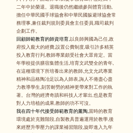
二年中於榮退。退職後仍然繼續參與體育活動,
擔任中華民國手球協會和中華民國躲避球協會常
務理事,兼任裁判規則委員會主任委員,職司裁判
企劃工作。
回顧師範教育的師資培育,
以良師興國為己任,政
府投入龐大的經費,設置公費制度,吸引許多精英
投入教育行列,教師專業頗受社會大眾肯定。當
年學校提供膳宿集體生活,培育文武雙全的青年,
在這種環境下所培養出來的教師,允文允武專業
精神和品格陶冶足以為人師表,誨人不倦盡心盡
力教導學生,刻苦耐勞的精神更帶來對工作的執
著。台灣的經濟奇蹟和科技人才輩出,也是教育
對人力培植的成果,教師的功不可沒。
我在四十年代接受師範教育的薰陶,
當時的教育
環境處於克難階段,自製教具普遍運用於教學,後
來經歷升學壓力的課業補習階段,旋即進入九年