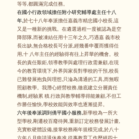
等等,都圓滿完成任務。
在國小行政領域擔任附小研究輔導處主任十八
年,
於七十八年奉派擔任嘉義市精忠國小校長,這
又是一種新的挑戰。在遴選過程一度被認為是空
降部隊,而被凍結任用十三年之久,巧遇嘉 義市校
長出缺,無合格校長可分派,經幾番申覆而獲得任
用,十 八年主任的經驗得有往上昇華的機會。校
長的責任艱鉅,領導教學與處理行政需兼顧,在現
今的教育環境下,外界與家長對學校的干預,校長
已難發展抱負與理想,只淪為溝通的工具,而無暇
照顧教學。我潛心經營校務,徹底建立分層責任
機制,經驗累 積,行政與教學輔導得能兼顧,不但工
作勝任愉快,學校效能與效率也逐漸提昇。
六年後奉派調到僑平國小服務,
新學校為一所大
型學校,剛遷校百廢待興,重新訂定校務發展計畫,
充實軟硬體設備,接掌校務兩年規模完成,於八十
六年八月申請退休奉准,從事教育工作歷經四十