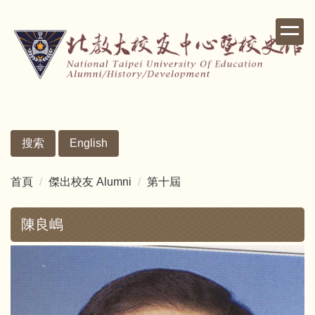
跳
到
主
要
內
容
區
搜索
English
首頁
傑出校友 Alumni
第十屆
陳良嶋