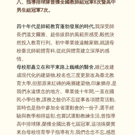
八、指導排球隊曾獲全國教師組冠軍6次暨高中
男生組冠軍7次。
四十年代是師範教育蓬勃發展的時代,
我深受師
長們溫文爾雅、超俗拔群的風範所感受,毅然決
然投入教育行列。初中畢業後遠離家鄉,就讀母
校臺北師範體育科,從此與體育建立深厚的感
情。
母校那矗立在和平東路上巍峨的醫舍,
雖已改建
成現代化的建築物,校名也三度更新改為臺北教
育大學,但那原來紅磚的兩層建梁物,印象猶存,是
我們永遠懷念的地方。畢業後十年間,一直在國
民小學任教,課務之餘仍不忘從事各項體育活動,
當時也是熱中參加全省運動會的一份子,選手經
驗與教學相得益彰,也嘗試運動教練生活,曾指導
高中排球隊,榮獲全國比賽七屆冠軍,這項殊榮實
來自母校培育學子指導有方,我們念念不忘,感恩