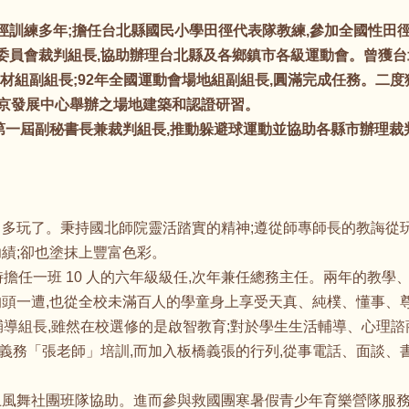
徑訓練多年;擔任台北縣國民小學田徑代表隊教練,參加全國性田徑
委員會裁判組長,協助辦理台北縣及各鄉鎮市各級運動會。曾獲
材組副組長;92年全國運動會場地組副組長,圓滿完成任務。二
北京發展中心舉辦之場地建築和認證研習。
第一屆副秘書長兼裁判組長,推動躲避球運動並協助各縣市辦理裁判
多玩了。秉持國北師院靈活踏實的精神;遵從師專師長的教誨從
績;卻也塗抹上豐富色彩。
擔任一班 10 人的六年級級任,次年兼任總務主任。兩年的教學
的頭一遭,也從全校未滿百人的學童身上享受天真、純樸、懂事、
輔導組長,雖然在校選修的是啟智教育;對於學生生活輔導、心理
義務「張老師」培訓,而加入板橋義張的行列,從事電話、面談、
土風舞社團班隊協助。進而參與救國團寒暑假青少年育樂營隊服務