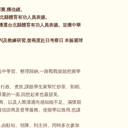
賽,獲佳績。
台北縣體育有功人員表揚。
度獲選台北縣體育有功人員表揚。並獲中華
及教練研習,曾兩度赴日考察日 本躲避球
玩中學習、整理歸納,一路戰戰兢兢把握學
、行政、煮炊,課餘學生家幫忙炒茶、割稻,
尊重的一面,回想起來也最甜美。
諮商、以及人際溝通尚感知能不足。滿懷期
書信諮商及督導服務。使能學以致用,也讓
,由駐站、領隊、到主持。同時多次參加