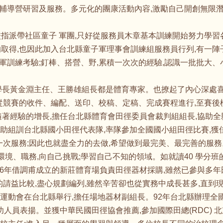
導營研習及服務。多元化的團康活動內容,激勵自己開創無限潛能
指派帶社區童子 軍團,
只好從服務員木章基本訓練開始努力學習各
的取得,也因此加入台北縣童子軍理事會訓練組服務員行列,有一
軍訓練考驗;釘棒、搭營、野,累積一次次的經驗,認識一批批大
學長黃金淵主任、王勝雄組長都是體育專家。也撩起了內心深處喜
;從競賽的收件、編配、送印、校稿、定稿、完成賽程進行,至賽
隨著經驗的增長,擔任台北縣體育會田徑委員會裁判組組長,協助全
助組訓台北縣國小田徑代表隊,率隊參加全國國小組田徑比賽,獲
一次服務;因此也就盡全力的去做,希望做到最完美、最完善的服務
環境、職務,向自己挑戰;學習自己不知的領域。如就讀40 學分班
86年借調甫成立的新莊體育場負責田徑器材採購,雖然已參與多
的請益比較,盡心規劃編列,雖然辛苦卻也從實務中成長甚多,直到
運動會在台北縣舉行,擔任場地器材副組長。92年台北縣辦理全國
有功人員表揚。並獲中華民國田徑協會推薦,參加國際田總(RDC)