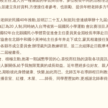
校主任;進入另一種層面的學習與領導。多位校長不同的治校理念
,並建立良好資料,方便接任者參考。也鼓勵、提供年輕老師多方
老師於民國40年推動,並研訂二十五人制規則;曾連續舉辦十九
修訂為20 人制,同時納入台灣省第一屆國民小學運動 會比賽項目
82年台北縣國民小學體育促進會主任委員黃金淵校長率隊赴日考察
球協會在北縣中和國小黃神祐主任多年奔走下成立,蒙其相邀接任
各縣市成立委員會;辦理裁判及教練研習。並二次組隊赴日觀摩考
第二屆秘書長。
會、積極主動,抱著一顆誠懇學習的心,喜悦而狂熱的汲取各項資
和人脈關係,給予我無限寬廣的成長助益。近年歷經多位好友、親人
光,期盼彼此身體健康、快樂,如此而已。北師五年在導師程日利
音室、紅樓、木屋、......師長、同學歷歷如昨,更感謝北師牽