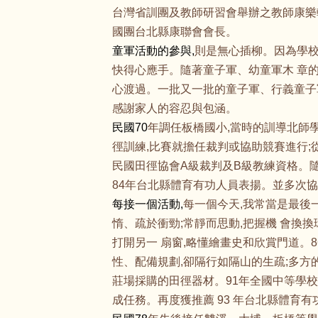
台灣省訓團及教師研習會舉辦之教師康樂輔
國團台北縣康聯會會長。
童軍活動的參與,
則是無心插柳。因為學校
快得心應手。隨著童子軍、幼童軍木 章
心渡過。一批又一批的童子軍、行義童子
感謝家人的容忍與包涵。
民國70
年調任板橋國小,當時的訓導北師
徑訓練,比賽就擔任裁判或協助競賽進行
民國田徑協會A級裁判及B級教練資格。
84年台北縣體育有功人員表揚。並多次協
每接一個活動,
每一個今天,我常當是最後
惰、疏於衝勁;常靜而思動,把握機 會換換
打開另一 扇窗,略懂繪畫史和欣賞門道。
性、配備規劃,卻隔行如隔山的生疏;多方
莊場採購的田徑器材。91年全國中等學校
成任務。再度獲推薦 93 年台北縣體育