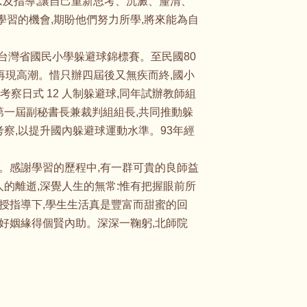
及指導;讓自己重新思考、沉澱、釐清、
學習的機會,期盼他們努力所學,將來能為自
屆台灣省國民小學躲避球錦標賽。至民國80
,再現高潮。惜只辦四屆後又無疾而終,國小
日式 12 人制躲避球,同年試辦教師組
第一屆副秘書長兼裁判組組長,共同推動躲
察,以提升國內躲避球運動水準。93年經
訊。感謝學習的歷程中,有一群可貴的良師益
的離逝,深覺人生的無常:惟有把握眼前所
教授指導下,學生生活真是豐富而甜蜜的回
得好姻緣得個賢內助。深深一鞠躬,北師院