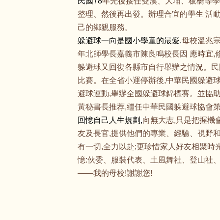
民國78
年先後接任雙溪、大埔、板橋等學
整理、然後再出發。辦理合宜的學生 活動
己的鄉親服務。
躲避球一向是國小學童的最愛,
母校溫兆宗
年北師學長嘉義市陳良鳴校長因 應時宜,
躲避球又回復各縣市自行舉辦之情況。民國
比賽。在全省小運停辦後,中華民國躲避
避球運動,舉辦全國躲避球錦標賽。並協助
黃秘書長推荐,繼任中華民國躲避球協會
回憶自己人生規劃,
向無大志,只是把握機
友及長官,提供他們的專業、經驗、視野
有一切,全力以赴;更珍惜家人好友相聚時
憶:伙委、服裝代表、土風舞社、登山社、播
——我的母校!謝謝您!