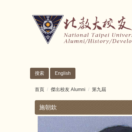
跳
到
主
要
內
容
區
搜索
English
首頁
傑出校友 Alumni
第九屆
施朝欽