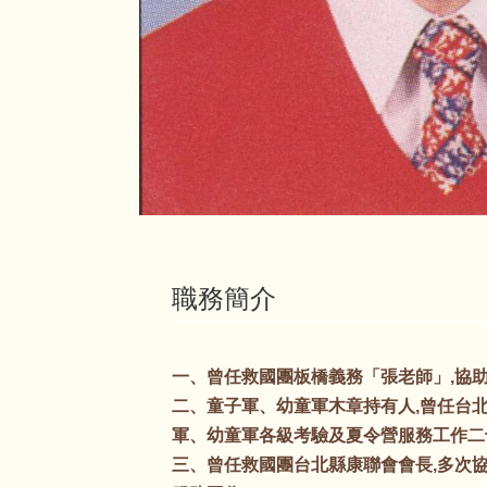
職務簡介
一、曾任救國團板橋義務「張老師」,協
二、童子軍、幼童軍木章持有人,曾任台
軍、幼童軍各級考驗及夏令營服務工作二
三、曾任救國團台北縣康聯會會長,多次