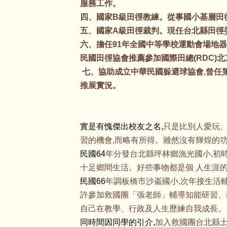
服務工作。
四、國家B級田徑教練。從事國小基層田
五、國家A級田徑裁判。現任台北縣田徑
六、擔任91年全國中等學校運動會場地器
民國田徑協會推薦參加國際田總(RDC)
七、協助成立中華民國躲避球協會,曾任
推展實況。
實是有愧傑出校友之名,
只是比別人愛玩、
習的機會,而略有所得。雖然沒有輝煌的功
民國64
年分發台北縣坪林鄉漁光國小,初時
十足鄉間生活。好些事物都是個 人生涯
民國66
年調板橋市沙崙國小,次年接生活
許參加救國團「張老師」輔導知能研習、
自己在教學、行政及人生歷練自我成長。
同時間因同學的引介,
加入救國團台北縣