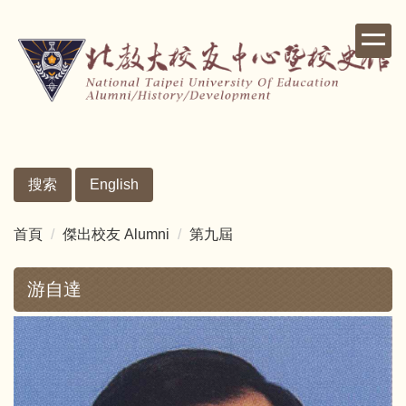
跳
到
主
要
內
容
區
搜索
English
首頁
傑出校友 Alumni
第九屆
游自達