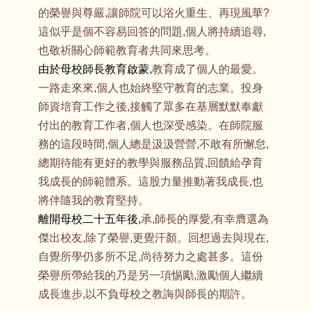
的榮譽與尊嚴,讓師院可以浴火重生、再現風華?
這似乎是個不容易回答的問題,個人將持續追尋,
也敬祈關心師範教育者共同來思考。
由於母校師長教育啟蒙,
教育成了個人的最愛。
一路走來來,個人也始終堅守教育的志業。投身
師資培育工作之後,接觸了眾多在基層默默奉獻
付出的教育工作者,個人也深受感染。在師院服
務的這段時間,個人總是汲汲營營,不敢有所懈怠,
總期待能有更好的教學與服務品質,回饋給孕育
我成長的師範體系。這股力量推動著我成長,也
將伴隨我的教育堅持。
離開母校二十五年後,
承,師長的厚愛,有幸膺選為
傑出校友,除了榮譽,更覺汗顏。回想過去與現在,
自覺所學仍多所不足,尚待努力之處甚多。這份
榮譽所帶給我的乃是另一項惕勵,激勵個人繼續
成長進步,以不負母校之教誨與師長的期許。