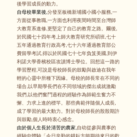
後學習成長的動力。
自母校畢業後,
分發至板橋新埔國小國小服務,一
方面從事教職,一方面也利用夜間時間至台灣師
大教育系進修,更堅定了自己的教育之路。爾後,
於民國七十四年考上師大教育研究所碩班,七十
五年通過教育行政高考,七十六年通過教育部公
費留學考試,得以於民國七十七年負笈美國,到伊
利諾大學香檳校區攻讀博士學位。回想這一路的
學習歷程,可說是母校師長的鼓勵與啟迪在我年
輕的心靈中所種下因緣。母校的師長常在不同的
場合,以早期學長們在不同領域的傑出成就激勵
我們,以他們奮鬥過程的經驗作為師範生奮力不
懈、力求上進的標竿。那些典範伴隨個人成長,
成了學習的最大動力。對於母校師長的殷殷期許
與鼓勵,個人時時衷心感念。
由於個人生長於清苦的農家,
自幼從參與農事的
經驗中體驗「今日辛勤的耕耘方能期待來日的歡