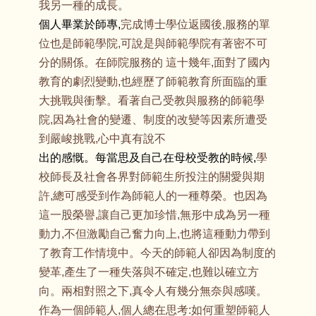
我另一種的成長。
個人畢業於師專,
完成博士學位返國後,服務的單
位也是師範學院,可說是與師範學院有著密不可
分的關係。在師院服務的 這十幾年,面對了國內
教育的劇烈變動,也經歷了師範教育所面臨的重
大挑戰與衝擊。看著自己受教與服務的師範學
院,因為社會的變遷、制度的改變等因素所遭受
到嚴峻挑戰,心中真有說不
出的感慨。每當思及自己在母校受教的時候,
學
校師長及社會各界對師範生所投注的關愛與期
許,總可感受到作為師範人的一種尊榮。也因為
這一股榮譽,讓自己更加珍惜,無形中成為另一種
動力,不但激勵自己奮力向上,也將這種動力帶到
了教育工作情境中。今天的師範人卻因為制度的
變革,產生了一種失落與不確定,也難以確立方
向。兩相對照之下,真令人有幾分無奈與感嘆。
作為一個師範人,個人總在思考:如何重塑師範人