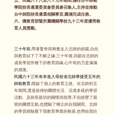
五、民國八十八至八十九年期間,擔任台中師範
學院校長遴選委員會委員兼召集人,主持並推動
台中師院校長遴選相關事宜,圓滿完成任務。
六、獲教育部暨所屬機關學校九十三年度優秀教
育人員獎勵。
三十年前,
帶著驚奇與興奮走入北師的校園,自此
與教育結下了不解之緣;三十年後,回顧在北師的
成長學習所種下的教育因緣,心中有的乃是滿滿
的感激。
民國六十三年有幸進入母校省北師專接受五年的
師範教育,
開啟了個人的教育之路。在北師的五
年期間,透過規律的團體生活、活潑多樣的學習
活動、及師長親切的關懷與指導,不但經歷了親
密的團體互動,也體驗了獨立的自我關照。北師
的學習經驗奠下我教育專業的根基,也帶給我往