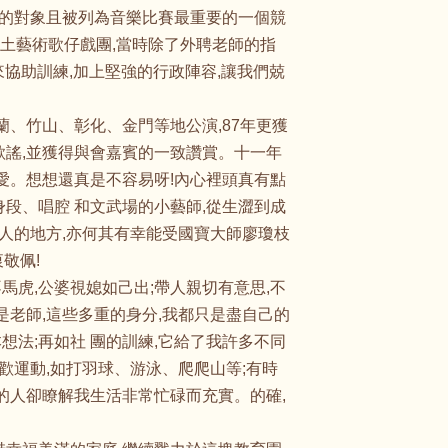
慕的對象且被列為音樂比賽最重要的一個競
了鄉土藝術歌仔戲團,當時除了外聘老師的指
來協助訓練,加上堅強的行政陣容,讓我們兢
蘭、竹山、彰化、金門等地公演,87年更獲
歌謠,並獲得與會嘉賓的一致讚賞。十一年
愛。想想還真是不容易呀!內心裡頭真有點
段、唱腔 和文武場的小藝師,從生澀到成
動人的地方,亦何其有幸能受國寶大師廖瓊枝
敬佩!
馬虎,公婆視媳如己出;帶人親切有意思,不
是老師,這些多重的身分,我都只是盡自己的
想法;再如社 團的訓練,它給了我許多不同
歡運動,如打羽球、游泳、爬爬山等;有時
的人卻瞭解我生活非常忙碌而充實。的確,