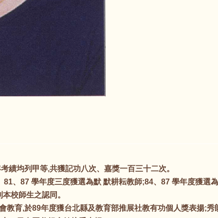
年考績均列甲等,共獲記功八次、嘉獎一百三十二次。
81、87 學年度三度獲選為默 默耕耘教師;84、87 學年度獲選
到本校師生之認同。
教育,於89年度獲台北縣及教育部推展社教有功個人獎表揚;秀朗