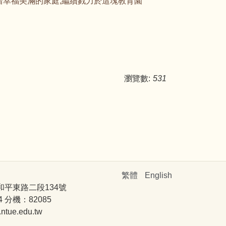
惜幸福美滿的家庭,繼續戮力於這塊教育園
瀏覽數:
531
繁體
English
和平東路二段134號
4 分機：82085
ue.edu.tw