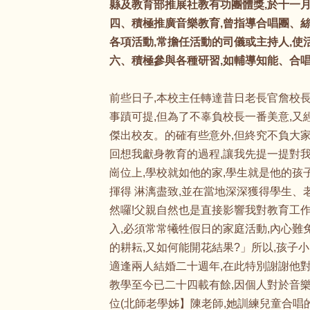
縣及教育部推展社教有功團體獎,於十一
四、積極推廣音樂教育,曾指導合唱團、絲
各項活動,常擔任活動的司儀或主持人,使
六、積極參與各種研習,如輔導知能、合
前些日子,本校主任轉達昔日老長官詹校長
事蹟可提,但為了不辜負校長一番美意,又
傑出校友。的確有些意外,但終究不負大家
回想我獻身教育的過程,讓我先提一提對我
崗位上,學校就如他的家,學生就是他的孩
揮得 淋漓盡致,並在當地深深獲得學生、
然囉!父親自然也是直接影響我對教育工
入,必須常常犧牲假日的家庭活動,內心難
的耕耘,又如何能開花結果?」所以,孩子
適逢兩人結婚二十週年,在此特別謝謝他對
教學至今已二十四載有餘,因個人對於音樂
位(北師老學姊】陳老師,她訓練兒童合唱