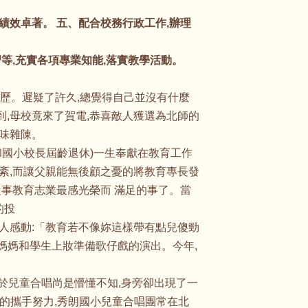
績效卓著。 五、配合校務行政工作,辦理
等,充實各項專業知能,落實教學活動。
經歷。遲疑了許久,總覺得自己並沒有什麼
到,母校竟來了賀電,恭喜敵人獲選為北師的
五味雜陳。
和國小校長屆齡退休)一生奉獻在教育工作
不紊,而讓父親能無後顧之憂的將教育專長發
從事教育志業最感光榮而 滿足的事了。當
的投
令人感動:「教育若不像妳這樣帶有點兒傻勁
著媽媽和學生上妝準備歌仔戲的演出。今年,
對於兒童合唱尚是懵懂不知,身旁卻出現了一
仁的攜手努力,秀朗國小兒童合唱團常在北