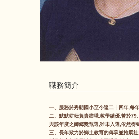
職務簡介
一、服務於秀朗國小至今達二十四年,每
二、默默耕耘負責盡職,教學績優,曾於79、
與該年度之師鐸獎甄選,雖未入選,依然得
三、長年致力於鄉土教育的傳承並推展社會