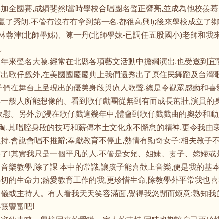
參加全國賽,成績斐然!當時學校合唱團名聲正響亮,並成為他校羨
贏了秀朗,不管有沒有有拿到第一名,都很高興!);後來學校成立
林蓉津(北師學姊)、陳一丹(北師學妹-已調任五股國小)老師和我
。
年來聲名大噪,經常在北縣各項藝文活動中擔綱演出,也受邀到宜
演出歌仔戲外,在美國國慶慶典上我們還秀出了原住民舞蹈及台灣
孩子們在舞台上呈現出的優美身段與療人歌聲,總是令觀眾感動和喜
非一般人所能想像的。看到歌仔戲團從無到有而成長茁壯,演員的身
欣慰。另外,沉浸在歌仔戲這幾年中,體會到歌仔戲戲曲的奧妙和
薰陶,其唱腔身段的技巧和薪傳本土文化永不懈怠的精神,更令我由衷
持,會說會唱不推辭;奉獻教育不停止,熱情有勁奇女子;相夫教子不
了!其實我只是一個平凡的人,不管是女兒、姐妹、妻子、媳婦或
音樂教學,除了課 本中的常識,讓孩子能喜歡上音樂,便是我的基本
切的生命力;熱愛教育工作的我,更珍惜生命,除教學外平常我也喜
司儀或主持人。有人看我天天笑容滿面,覺得我悠閒而烦意;熟知我
靈豐富吧!