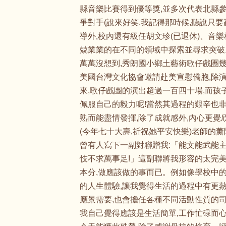
縣音樂比賽得到優等獎,並多次代表北縣
爭對手(說來好笑,我記得那時候,聽說只要
導外,校內還有級任胡文珍(已退休)、音樂
兢業業的在不同的領域中探索並尋求突破
萬萬沒想到,秀朗國小鄉土藝術歌仔戲團幾
美國台灣文化協會邀請赴美宣慰僑胞,除
來,歌仔戲團的演出超過一百四十場,而
佩服自己的毅力呢!當然其過程的艱辛也
熟而能盡情發揮,除了成就感外,內心更覺
(今年七十大壽,祈祝她平安快樂)老師的
曾有人寫下一副對聯贈我:「能文能武能主
忮不求萬事足!」這副聯將我形容的太完美
本分,做應該做的事而已。例如像學校中的
的人生體驗,讓我覺得生活的過程中有更熱
應景需要,也會擔任各種不同活動性質的
我自己覺得應該是生活簡單,工作忙碌而心