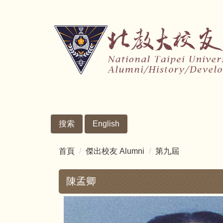
跳
到
主
要
內
容
區
搜索
English
首頁
傑出校友 Alumni
第九屆
陳孟卿