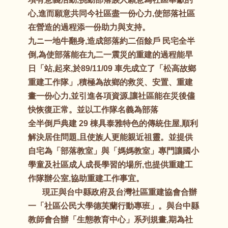
心,進而願意共同今社區盡一份心力,使部落社區
在營造的過程添一份助力與支持。
九ニ一地牛翻身,造成部落約二佰餘戶 民宅全半
倒,為使部落能在九二一震災的重建的過程能早
日「站,起來,於89/11/09 車先成立了「松高故鄉
重建工作隊」,積極為故鄉的救災、安置、重建
畫一份心力,並引進各項資源,讓社區能在災後儘
快恢復正常。並以工作隊名義為部落
全半倒戶典建 29 棟具泰雅特色的傳統住屋,順利
解決居住問題,且使族人更能親近祖靈。並提供
自宅為「部落教室」與「媽媽教室」專門讓國小
學童及社區成人成長學習的場所,也提供重建工
作隊辦公室,協助重建工作事宜。
現正與台中縣政府及台灣社區重建協會合辦
一「社區公民大學德芙蘭行動專班」。與台中縣
教師會合辦「生態教育中心」系列規畫,期為社