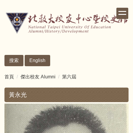
跳
到
主
要
內
容
區
搜索
English
首頁
傑出校友 Alumni
第六屆
黃永光