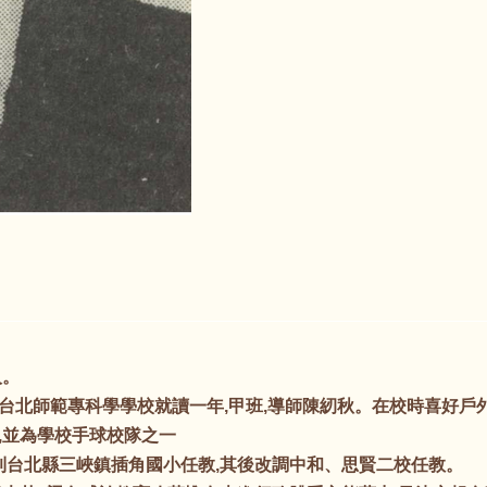
人。
北師範專科學學校就讀一年,甲班,導師陳紉秋。在校時喜好戶外
,並為學校手球校隊之一
台北縣三峽鎮插角國小任教,其後改調中和、思賢二校任教。