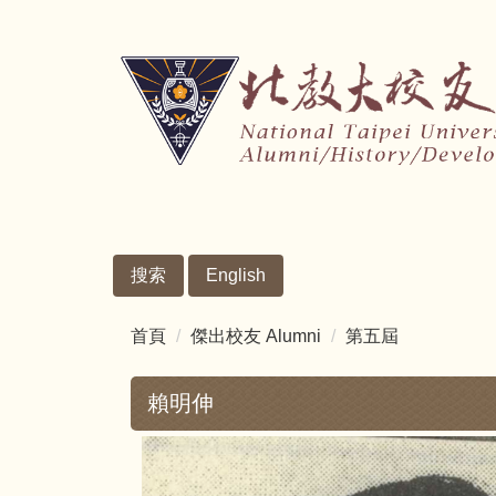
跳
到
主
要
內
容
區
搜索
English
首頁
傑出校友 Alumni
第五屆
賴明伸