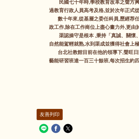
民國七十年時,學校教育改革之聲方興未
過教育行政人員高考及格,並於次年正式
數十年來,從基層之委任科員,歷經荐任
政工作,除在工作崗位上盡心畫力外,更由
渠認操守是根本 ,秉持「真誠、關懷、
自然能駕輕就熟,水到渠成並獲得社會上
台北社教館目前在他的領導下,聲旺日
藝能研習班達一百三十餘班,每次招生約四
友善列印