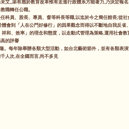
艾,,渠有感於教育改革惟有走進行政體系方能著力,乃決定報名
從教職轉任公職。
任科員、股長、專員、督等科長等職,以迄於今之簡任館長;從社
於體會到「人在公門好修行」的因果觀念而得以不斷地自我反省、
祥和、效率」的理念和態度，以走動式管理為策略,運用社會教育
極高的評譽
隆。每年除舉辦各類大型活動，如台北藝術節外，並有各類表演
千人次,在全國而言,尚不多見