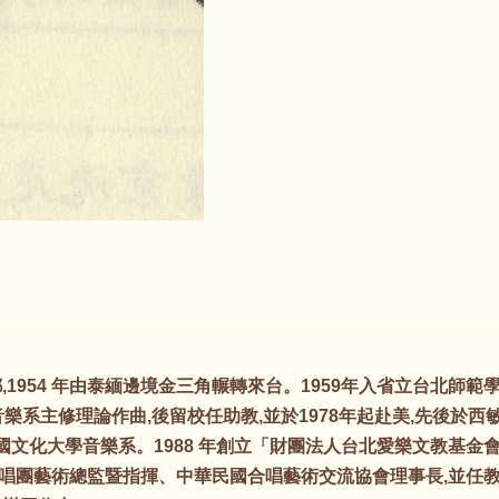
1954 年由泰緬邊境金三角輾轉來台。1959年入省立台北師
學)音樂系主修理論作曲,後留校任助教,並於1978年起赴美,先後
中國文化大學音樂系。1988 年創立「財團法人台北愛樂文教基金
唱團藝術總監暨指揮、中華民國合唱藝術交流協會理事長,並任