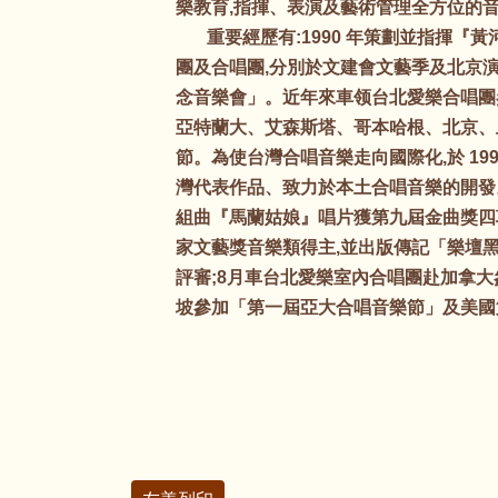
樂教育,指揮、表演及藝術管理全方位的
重要經歷有:1990 年策劃並指揮『黃
團及合唱團,分別於文建會文藝季及北京
念音樂會」。近年來車领台北愛樂合唱團
亞特蘭大、艾森斯塔、哥本哈根、北京、
節。為使台灣合唱音樂走向國際化,於 1
灣代表作品、致力於本土合唱音樂的開發
組曲『馬蘭姑娘』唱片獲第九屆金曲獎四
家文藝獎音樂類得主,並出版傳記「樂壇黑
評審;8月車台北愛樂室內合唱團赴加拿大參
坡參加「第一屆亞大合唱音樂節」及美國