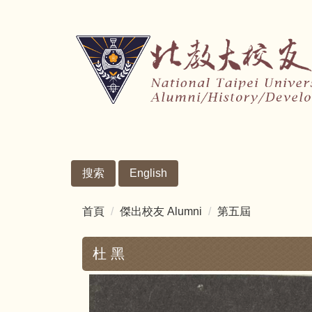
跳
到
主
要
內
容
區
搜索
English
首頁
傑出校友 Alumni
第五屆
杜 黑