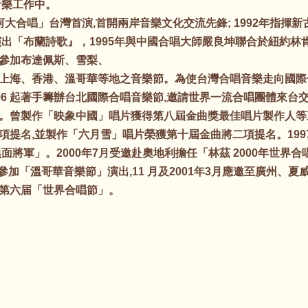
音樂工作中。
河大合唱」台灣首演,首開兩岸音樂文化交流先鋒; 1992年指揮
演出「布蘭詩歌』，1995年與中國合唱大師嚴良坤聯合於紐約
參加布達佩斯、雪梨、
上海、香港、溫哥華等地之音樂節。為使台灣合唱音樂走向國際化
996 起著手籌辦台北國際合唱音樂節,邀請世界一流合唱團體來台
。曾製作「映象中國」唱片獲得第八屆金曲獎最佳唱片製作人等
項提名,並製作「六月雪」唱片榮獲第十屆金曲將二項提名。19
面將軍」。2000年7月受邀赴奧地利擔任「林茲 2000年世界
加「溫哥華音樂節」演出,11 月及2001年3月應邀至廣州、夏
第六届「世界合唱節」。