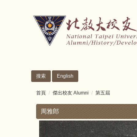
跳
到
主
要
內
容
區
搜索
English
首頁
傑出校友 Alumni
第五屆
周雅郎