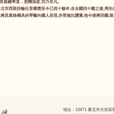
其落鍵率直，忽轉深柔,功力非凡。
市西區扶輪社音樂獎至今已四十餘年,在去國四十載之後,周先
將其風格獨具的琴藝向國人呈現,亦受無比讚賞,他今後將回國,
地址：10671 臺北市大安區