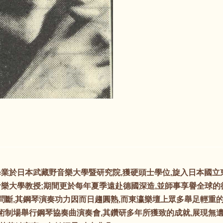
業於日本武藏野音樂大學暨研究院,獲硬頭士學位,旋入日本國立
大學教授;期間更於每年夏季遠赴德國深造,並師事享譽全球的德籍鋼
無問斷,其鋼琴演奏功力因而日趨圓熟,而東瀛樂壇上眾多舉足輕重
場舉行鋼琴協奏曲演奏會,其鑽研多年所獲致的成就,展現無