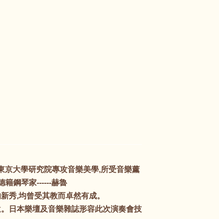
東京大學研究院專攻音樂美學,所受音樂薰
琴家------赫魯
的新秀,均曾受其教而卓然有成。
遺。日本樂壇及音樂雜誌形容此次演奏會技