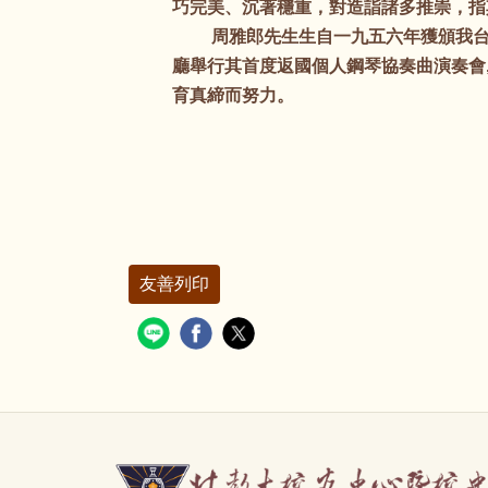
巧完美、沉著穩重，對造詣諸多推崇，指
周雅郎先生生自一九五六年獲頒我台北
廳舉行其首度返國個人鋼琴協奏曲演奏會,
育真締而努力。
友善列印