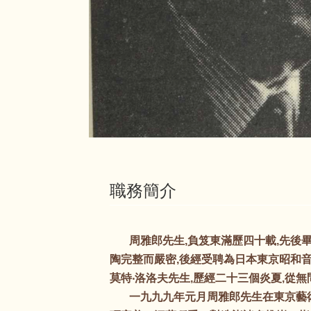
職務簡介
周雅郎先生,負笈東滿歷四十載,先後畢
陶完整而嚴密,後經受聘為日本東京昭和音樂
莫特‧洛洛夫先生,歷經二十三個炎夏,從
一九九九年元月周雅郎先生在東京藝術制