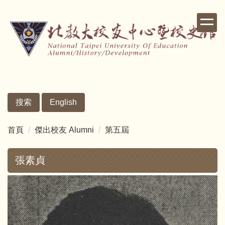
跳
到
主
要
內
容
區
搜索
English
首頁
傑出校友 Alumni
第五屆
張素貞