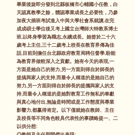
畢業後旋即分發到北縣板橋市心輔國小任教，白
天認真教學之餘，體認專業成長之必要性，乃參
加夜大插班考試進入中與大學社會系就讀,在完
成成碩士學位後又考上國立台灣師大特教系博士
班,以终身學習為職志,永續成長。她曾於二十六
歲考上主任,三十二歲考上校長在教育界傳為佳
話,目前則擔任台北縣政府教育局聘任督學,盼能
為教育界做較深入之貢獻。她有今天的表現,一
方面是她自己的努力,另一方面則得自於師長的
提搞與家人的支持,而最令人稱道的是她自己的
努力,另一方面則得自於師長的提攜與家人的支
持,而最令人稱道的是她對教育工作無私的奉獻
與真心地付出,無論是時間或是工作態度與專業
影響力,都赢得肯定。以下僅就她在教師、主任
及校長等不同角色較具代表性的事蹟略提一、二
以供分想:
◎教師及主任期間傑出表現: